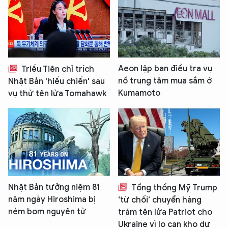
Aeon lập ban điều tra vụ
Triều Tiên chỉ trích
nổ trung tâm mua sắm ở
Nhật Bản 'hiếu chiến' sau
Kumamoto
vụ thử tên lửa Tomahawk
Nhật Bản tưởng niệm 81
Tổng thống Mỹ Trump
năm ngày Hiroshima bị
‘từ chối’ chuyển hàng
ném bom nguyên tử
trăm tên lửa Patriot cho
Ukraine vì lo cạn kho dự