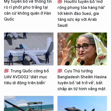
Mỹ tuyên bố về thông tin
Houthi tuyên bố 'mở
rò rỉ phốt pho trắng tại
rộng phong tỏa hàng hải'
căn cứ không quân ở Hàn
tới kênh đào Suez, gia
Quốc
tăng sức ép với Arab
Saudi
Trung Quốc công bố
Cựu Thủ tướng
UAV KVD002 'diệt mục
Bangladesh Sheikh Hasina
tiêu di động trên biển'
tuyên bố 'sẽ trở về', bất
chấp án tử hình vắng mặt