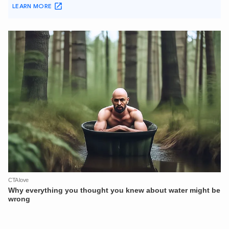
XIN CHÀO,
TÔI LÀ CHATBOT CỦA
Hãy hỏi tôi bất kỳ điều gì bạn cần biết về
An Ninh Thủ Đô nhé. Tôi sẵn sàng hỗ trợ!