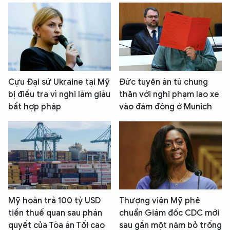
Cựu Đại sứ Ukraine tại Mỹ
Đức tuyên án tù chung
bị điều tra vì nghi làm giàu
thân với nghi phạm lao xe
bất hợp pháp
vào đám đông ở Munich
Mỹ hoàn trả 100 tỷ USD
Thượng viện Mỹ phê
tiền thuế quan sau phán
chuẩn Giám đốc CDC mới
quyết của Tòa án Tối cao
sau gần một năm bỏ trống