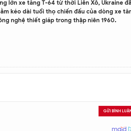
g lớn xe tăng T-64 từ thời Liên Xô, Ukraine đ
hằm kéo dài tuổi thọ chiến đấu của dòng xe tă
g nghệ thiết giáp trong thập niên 1960.
GỬI BÌNH LUẬ