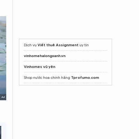
Dịch vụ
Viết thuê Assignment
uy tín
vinhomehalongxanh.vn
Vinhomes vũ yên
Shop nước hoa chính hãng
Tprofumo.com
Mua ghế Massage toàn thân tại
poongsankorea.vn