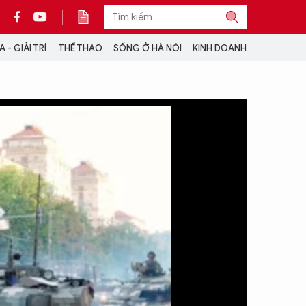
 - GIẢI TRÍ
THỂ THAO
SỐNG Ở HÀ NỘI
KINH DOANH
THÔNG TIN THÊM
CỘNG TÁC VỚI ANTĐ
TRA CỨU XE
HOTLINE: 032 9907 579