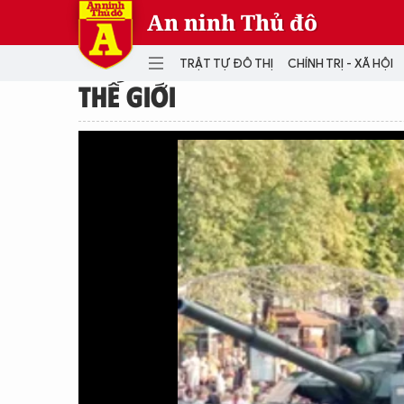
An ninh Thủ đô
TRẬT TỰ ĐÔ THỊ
CHÍNH TRỊ - XÃ HỘI
THẾ GIỚI
DANH MỤC
TRẬT TỰ ĐÔ THỊ
CHÍ
THẾ GIỚI
PH
Quân sự
THÀNH PHỐ THÔNG MINH
VĂ
THỂ THAO
SỐ
KINH DOANH
MU