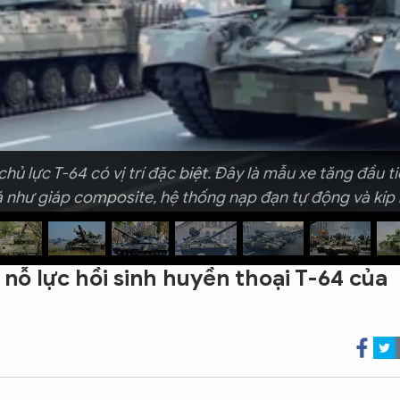
 chủ lực T-64 có vị trí đặc biệt. Đây là mẫu xe tăng đầu 
 như giáp composite, hệ thống nạp đạn tự động và kíp lá
 nỗ lực hồi sinh huyền thoại T-64 của