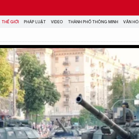
THẾ GIỚI
PHÁP LUẬT
VIDEO
THÀNH PHỐ THÔNG MINH
VĂN HÓA
MEDIA
NH TRỊ - XÃ HỘI
VIDEO
Đại hội Đảng
PODCAST
ÁP LUẬT
ẢNH
LONGFORM
N HÓA - GIẢI TRÍ
INFOGRAPHIC
NG Ở HÀ NỘI
LỊCH VẠN SỰ
LTIMEDIA
Podcast
Video
Ảnh
Infographic