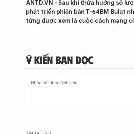
ANTD.VN - Sau khi thừa hưởng số lượn
phát triển phiên bản T-64BM Bulat n
từng được xem là cuộc cách mạng côn
Ý KIẾN BẠN ĐỌC