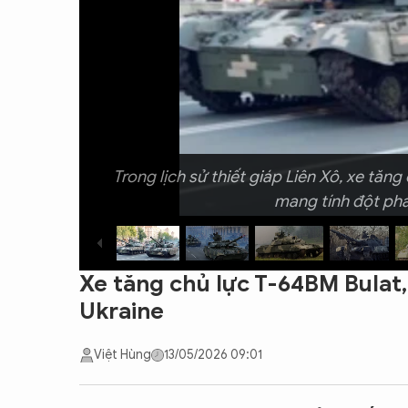
CON ĐƯỜNG KHỞI NGHIỆP
Trong lịch sử thiết giáp Liên Xô, xe tăng
mang tính đột phá
Xe tăng chủ lực T-64BM Bulat,
Ukraine
Việt Hùng
13/05/2026 09:01