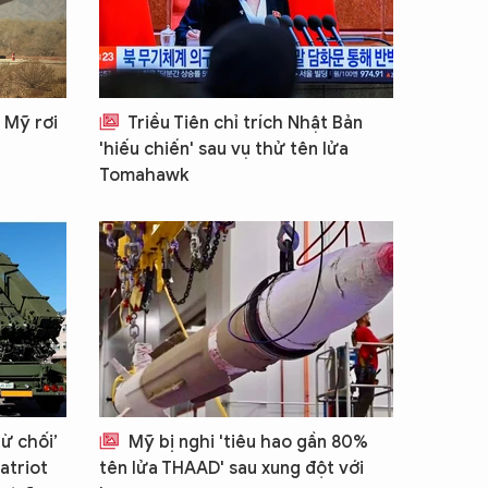
 Mỹ rơi
Triều Tiên chỉ trích Nhật Bản
'hiếu chiến' sau vụ thử tên lửa
Tomahawk
ừ chối’
Mỹ bị nghi 'tiêu hao gần 80%
atriot
tên lửa THAAD' sau xung đột với