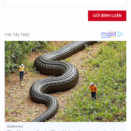
GỬI BÌNH LUẬN