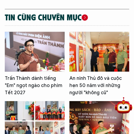
TIN CÙNG CHUYÊN MỤC
5 điểm nghẽn của Hà Nội
giải pháp xử lý điểm nghẽn của
Trấn Thành dành tiếng
An ninh Thủ đô và cuộc
"Em" ngọt ngào cho phim
hẹn 50 năm với những
Tết 2027
người "không cũ"