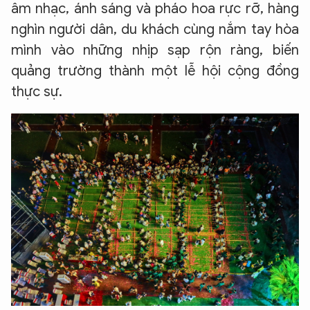
Hãy hỏi tôi bất kỳ điều gì bạn cần biết về
âm nhạc, ánh sáng và pháo hoa rực rỡ, hàng
An Ninh Thủ Đô nhé. Tôi sẵn sàng hỗ trợ!
nghìn người dân, du khách cùng nắm tay hòa
mình vào những nhịp sạp rộn ràng, biến
quảng trường thành một lễ hội cộng đồng
thực sự.