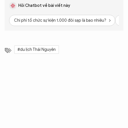
Hỏi Chatbot về bài viết này
Chi phí tổ chức sự kiện 1.000 đôi sạp là bao nhiêu?
Biện
#du lịch Thái Nguyên