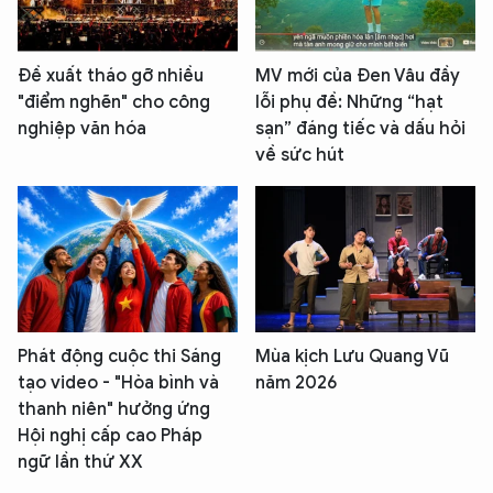
Đề xuất tháo gỡ nhiều
MV mới của Đen Vâu đầy
"điểm nghẽn" cho công
lỗi phụ đề: Những “hạt
nghiệp văn hóa
sạn” đáng tiếc và dấu hỏi
về sức hút
Phát động cuộc thi Sáng
Mùa kịch Lưu Quang Vũ
tạo video - "Hòa bình và
năm 2026
thanh niên" hưởng ứng
Hội nghị cấp cao Pháp
ngữ lần thứ XX