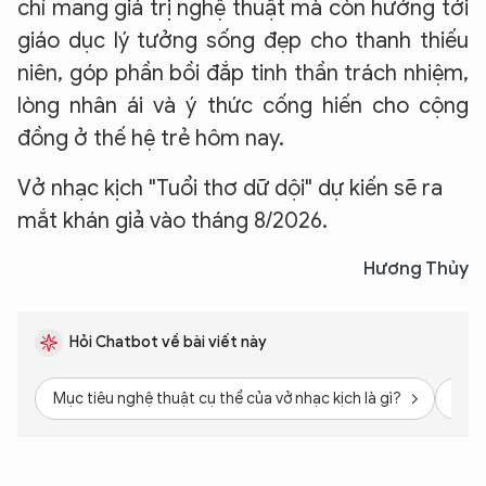
chỉ mang giá trị nghệ thuật mà còn hướng tới
giáo dục lý tưởng sống đẹp cho thanh thiếu
niên, góp phần bồi đắp tinh thần trách nhiệm,
lòng nhân ái và ý thức cống hiến cho cộng
đồng ở thế hệ trẻ hôm nay.
Vở nhạc kịch "Tuổi thơ dữ dội" dự kiến sẽ ra
mắt khán giả vào tháng 8/2026.
Hương Thủy
Hỏi Chatbot về bài viết này
Mục tiêu nghệ thuật cụ thể của vở nhạc kịch là gì?
Vai 