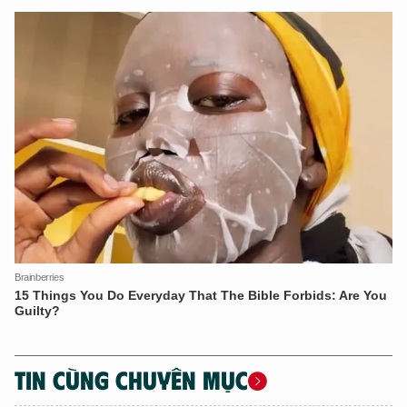
XIN CHÀO,
TÔI LÀ CHATBOT CỦA
Hãy hỏi tôi bất kỳ điều gì bạn cần biết về
An Ninh Thủ Đô nhé. Tôi sẵn sàng hỗ trợ!
TIN CÙNG CHUYÊN MỤC