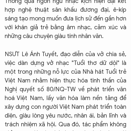
Thông qua ngôn ngữ nhạc kịch hiện đại kết
hợp nghệ thuật sân khấu đương đại, ê-kíp
sáng tạo mong muốn đưa lịch sử đến gần hơn
với khán giả trẻ bằng âm nhạc, cảm xúc và
những câu chuyện giàu tính nhân văn.
NSƯT Lê Ánh Tuyết, đạo diễn của vở chia sẻ,
việc dàn dựng vở nhạc "Tuổi thơ dữ dội" là
một trong những nỗ lực của Nhà hát Tuổi trẻ
Việt Nam nhằm hiện thực hóa tinh thần của
Nghị quyết số 80/NQ-TW về phát triển văn
hoá Việt Nam, lấy văn hóa làm nền tảng để
xây dựng con người Việt Nam phát triển toàn
diện, giàu lòng yêu nước, nhân ái, bản lĩnh và
trách nhiệm xã hội. Qua đó, tác phẩm không