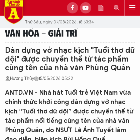
Thứ Sáu, ngày 07/08/2026, 18:53:34
VĂN HÓA - GIẢI TRÍ
Dàn dựng vở nhạc kịch "Tuổi thơ dữ
dội" được chuyển thể từ tác phẩm
cùng tên của nhà văn Phùng Quán
Hương Thủy
15/05/2026 05:22
ANTD.VN - Nhà hát Tuổi trẻ Việt Nam vừa
chính thức khởi công dàn dựng vở nhạc
kịch “Tuổi thơ dữ dội” được chuyển thể từ
tác phẩm nổi tiếng cùng tên của nhà văn
Phùng Quán, do NSƯT Lê Ánh Tuyết làm
đạo diễn, biên kịch Bùi Hồng Quế.