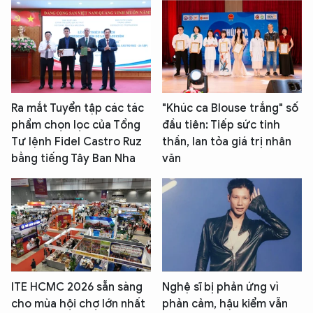
Ra mắt Tuyển tập các tác
"Khúc ca Blouse trắng" số
phẩm chọn lọc của Tổng
đầu tiên: Tiếp sức tinh
Tư lệnh Fidel Castro Ruz
thần, lan tỏa giá trị nhân
bằng tiếng Tây Ban Nha
văn
ITE HCMC 2026 sẵn sàng
Nghệ sĩ bị phản ứng vì
cho mùa hội chợ lớn nhất
phản cảm, hậu kiểm vẫn