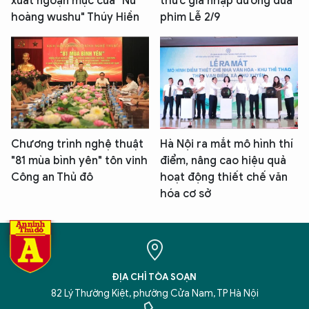
xuất ngoạn mục của "Nữ
thức gia nhập đường đua
hoàng wushu" Thúy Hiền
phim Lễ 2/9
Chương trình nghệ thuật
Hà Nội ra mắt mô hình thí
"81 mùa bình yên" tôn vinh
điểm, nâng cao hiệu quả
Công an Thủ đô
hoạt động thiết chế văn
hóa cơ sở
ĐỊA CHỈ TÒA SOẠN
82 Lý Thường Kiệt, phường Cửa Nam, TP Hà Nội