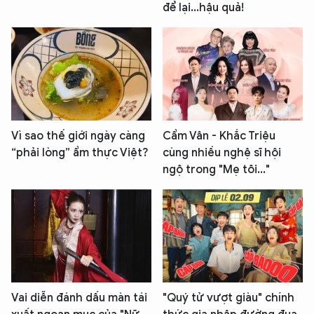
để lại...hậu quả!
Vì sao thế giới ngày càng
Cẩm Vân - Khắc Triệu
“phải lòng” ẩm thực Việt?
cùng nhiều nghệ sĩ hội
ngộ trong "Mẹ tôi..."
Vai diễn đánh dấu màn tái
"Quý tử vượt giàu" chính