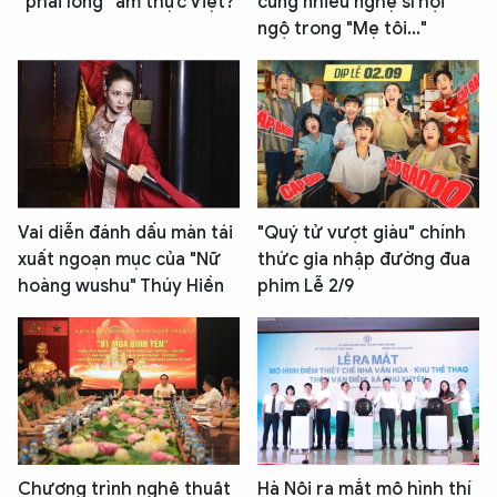
“phải lòng” ẩm thực Việt?
cùng nhiều nghệ sĩ hội
ngộ trong "Mẹ tôi..."
Vai diễn đánh dấu màn tái
"Quý tử vượt giàu" chính
xuất ngoạn mục của "Nữ
thức gia nhập đường đua
hoàng wushu" Thúy Hiền
phim Lễ 2/9
Chương trình nghệ thuật
Hà Nội ra mắt mô hình thí