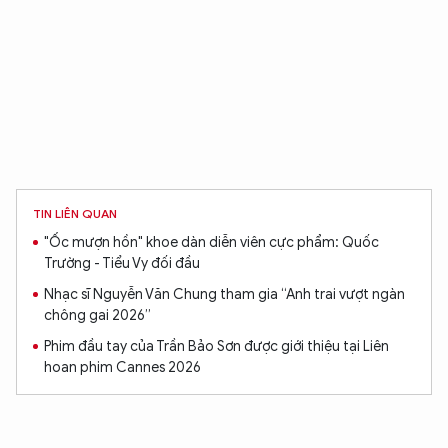
XIN CHÀO,
TÔI LÀ CHATBOT CỦA
TIN LIÊN QUAN
Hãy hỏi tôi bất kỳ điều gì bạn cần biết về
"Ốc mượn hồn" khoe dàn diễn viên cực phẩm: Quốc
An Ninh Thủ Đô nhé. Tôi sẵn sàng hỗ trợ!
Trường - Tiểu Vy đối đầu
Nhạc sĩ Nguyễn Văn Chung tham gia “Anh trai vượt ngàn
chông gai 2026”
Phim đầu tay của Trần Bảo Sơn được giới thiệu tại Liên
hoan phim Cannes 2026