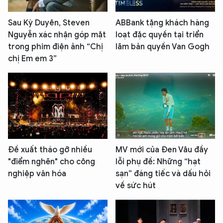
Sau Kỳ Duyên, Steven
ABBank tặng khách hàng
Nguyễn xác nhận góp mặt
loạt đặc quyền tại triển
trong phim điện ảnh “Chị
lãm bản quyền Van Gogh
chị Em em 3”
Đề xuất tháo gỡ nhiều
MV mới của Đen Vâu đầy
"điểm nghẽn" cho công
lỗi phụ đề: Những “hạt
nghiệp văn hóa
sạn” đáng tiếc và dấu hỏi
về sức hút