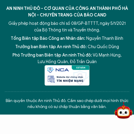
AN NINH THỦ ĐÔ - CƠ QUAN CỦA CÔNG AN THÀNH PHỐ HÀ
NỘI - CHUYÊN TRANG CỦA BÁO CAND
Giấy phép hoạt động báo chí số 08/GP-BTTTT, ngày 5/1/2021
của Bộ Thông tin và Truyền thông.
Tổng Biên tập Báo Công an Nhân dân:
Nguyễn Thanh Bình
Trưởng ban Biên tập An ninh Thủ đô:
Chu Quốc Dũng
Phó Trưởng ban Biên tập An ninh Thủ đô:
Vũ Mạnh Hùng
,
Lưu Hồng Quân
,
Đỗ Trần Quân
5 điểm nghẽn của Hà Nội
giải pháp xử lý điểm nghẽn của
Bản quyền thuộc An ninh Thủ đô. Cấm sao chép dưới mọi hình thức
nếu không có sự chấp thuận bằng văn bản.