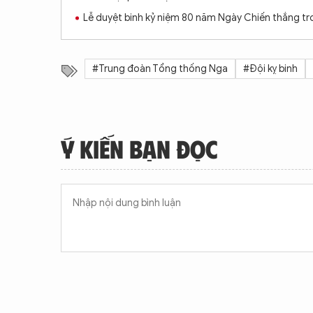
Lễ duyệt binh kỷ niệm 80 năm Ngày Chiến thắng tro
#Trung đoàn Tổng thống Nga
#Đội kỵ binh
Ý KIẾN BẠN ĐỌC