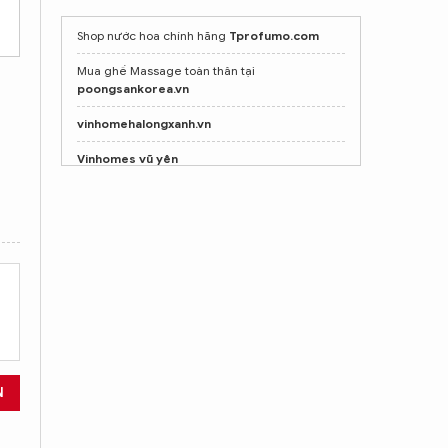
Shop nước hoa chính hãng
Tprofumo.com
Mua ghế Massage toàn thân tại
poongsankorea.vn
vinhomehalongxanh.vn
Vinhomes vũ yên
N