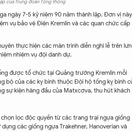
tập của Trung đoàn Tổng thống
ga ngày 7-5 kỷ niệm 90 năm thành lập. Đơn vị này
hiệm vụ bảo vệ Điện Kremlin và các quan chức cấp
yên thực hiện các màn trình diễn nghi lễ trên lư
nhiệm nhiệm vụ đội danh dự.
hống được tổ chức tại Quảng trường Kremlin mỗi
ng bộ của các kỵ binh thuộc Đội hộ tống kỵ binh c
ng sự kiện hàng đầu của Matxcơva, thu hút khách
họn lọc độc quyền từ các trang trại ngựa giống
ử dụng các giống ngựa Trakehner, Hanoverian và