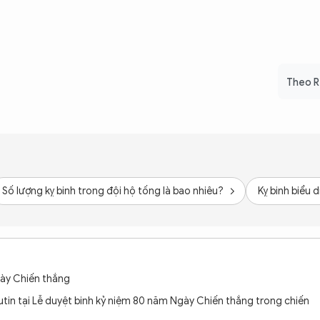
Theo 
Số lượng kỵ binh trong đội hộ tống là bao nhiêu?
Kỵ binh biểu 
gày Chiến thắng
utin tại Lễ duyệt binh kỷ niệm 80 năm Ngày Chiến thắng trong chiến