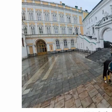
CON ĐƯỜNG KHỞI NGHIỆP