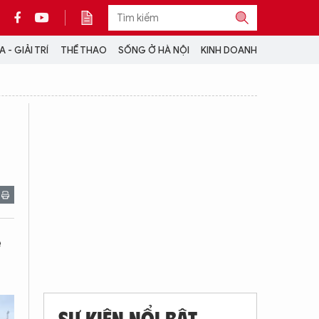
 - GIẢI TRÍ
THỂ THAO
SỐNG Ở HÀ NỘI
KINH DOANH
THÔNG TIN THÊM
CỘNG TÁC VỚI ANTĐ
TRA CỨU XE
HOTLINE: 032 9907 579
ễ
SỰ KIỆN NỔI BẬT