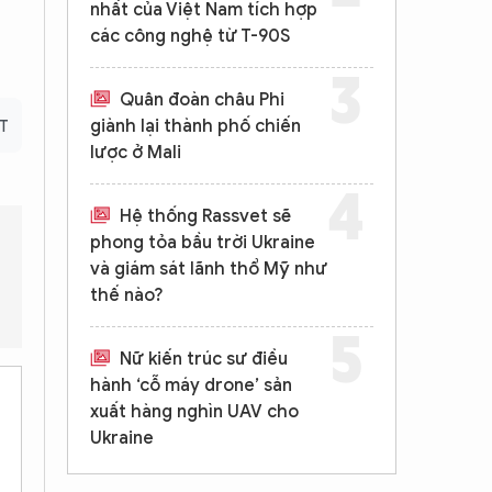
nhất của Việt Nam tích hợp
các công nghệ từ T-90S
Quân đoàn châu Phi
giành lại thành phố chiến
RT
lược ở Mali
Hệ thống Rassvet sẽ
phong tỏa bầu trời Ukraine
và giám sát lãnh thổ Mỹ như
diễn nghi lễ ở đâu ngoài Lăng Chiến sĩ Vô danh?
thế nào?
Chi phí cho ngựa
Nữ kiến trúc sư điều
hành ‘cỗ máy drone’ sản
xuất hàng nghìn UAV cho
Ukraine