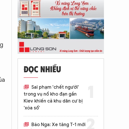
ng
ĐỌC NHIỀU
ủa
Sai phạm 'chết người'
trong vụ nổ kho đạn gần
Kiev khiến cả khu dân cư bị
‘xóa sổ’
Báo Nga: Xe tăng T-1 mới