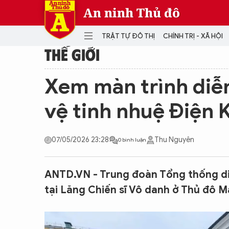
An ninh Thủ đô
TRẬT TỰ ĐÔ THỊ
CHÍNH TRỊ - XÃ HỘI
THẾ GIỚI
DANH MỤC
Xem màn trình diễn
TRẬT TỰ ĐÔ THỊ
CHÍ
vệ tinh nhuệ Điện 
THẾ GIỚI
PH
Quân sự
07/05/2026 23:28
Thu Nguyên
0 bình luận
THÀNH PHỐ THÔNG MINH
VĂ
THỂ THAO
SỐ
KINH DOANH
MU
ANTD.VN - Trung đoàn Tổng thống diễ
tại Lăng Chiến sĩ Vô danh ở Thủ đô 