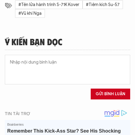
#Tên lửa hành trình S-71K Kover
#Tiêm kích Su-57
#Vũ khí Nga
Ý KIẾN BẠN ĐỌC
GỬI BÌNH LUẬN