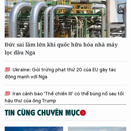
XIN CHÀO,
TÔI LÀ CHATBOT CỦA
Hãy hỏi tôi bất kỳ điều gì bạn cần biết về
An Ninh Thủ Đô nhé. Tôi sẵn sàng hỗ trợ!
Đức sai lầm lớn khi quốc hữu hóa nhà máy
lọc dầu Nga
Ukraine: Gói trừng phạt thứ 20 của EU gây tác
động mạnh với Nga
Iran cảnh báo 'Thế chiến III' có thể bùng nổ sau tối
hậu thư của ông Trump
TIN CÙNG CHUYÊN MỤC