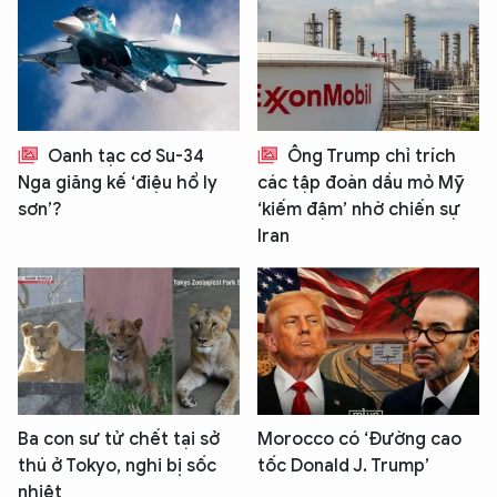
Oanh tạc cơ Su-34
Ông Trump chỉ trích
Nga giăng kế ‘điệu hổ ly
các tập đoàn dầu mỏ Mỹ
sơn’?
‘kiếm đậm’ nhờ chiến sự
Iran
Ba con sư tử chết tại sở
Morocco có ‘Đường cao
thú ở Tokyo, nghi bị sốc
tốc Donald J. Trump’
nhiệt