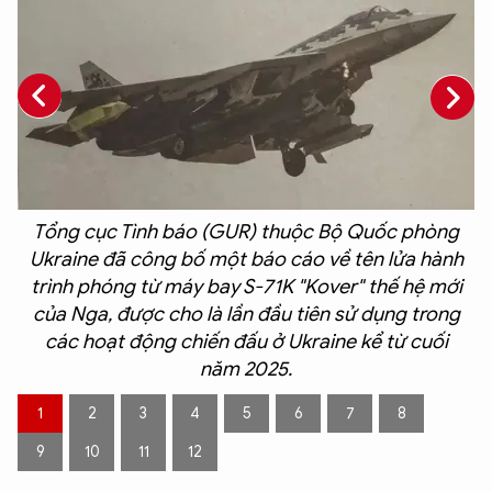
Tổng cục Tình báo (GUR) thuộc Bộ Quốc phòng
Ukraine đã công bố một báo cáo về tên lửa hành
trình phóng từ máy bay S-71K "Kover" thế hệ mới
của Nga, được cho là lần đầu tiên sử dụng trong
các hoạt động chiến đấu ở Ukraine kể từ cuối
ộ
năm 2025.
1
2
3
4
5
6
7
8
9
10
11
12