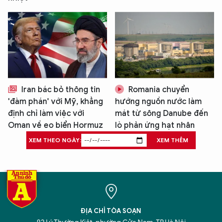
Iran bác bỏ thông tin
Romania chuyển
'đàm phán' với Mỹ, khẳng
hướng nguồn nước làm
định chỉ làm việc với
mát từ sông Danube đến
Oman về eo biển Hormuz
lò phản ứng hạt nhân
XEM THEO NGÀY:
XEM THÊM
ĐỊA CHỈ TÒA SOẠN