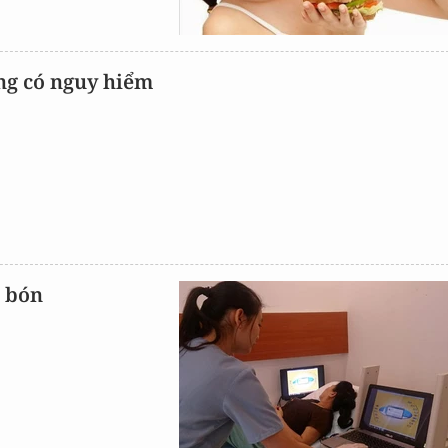
áng có nguy hiểm
o bón