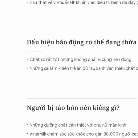
3 sự thật về vi khuẩn HP khiến việc điều trị bệnh dạ dà
CON ĐƯỜNG KHỞI NGHIỆP
Dấu hiệu báo động cơ thể đang thừa
Chất xơ rất tốt nhưng không phải ai cũng nên dùng
Những sai lầm khiến trẻ ăn đủ rau xanh vẫn thiếu chất 
Người bị táo bón nên kiêng gì?
Những dưỡng chất cần thiết với phụ nữ mãn kinh
Vinamilk chăm sóc sức khỏe cho gần 80.000 người ca