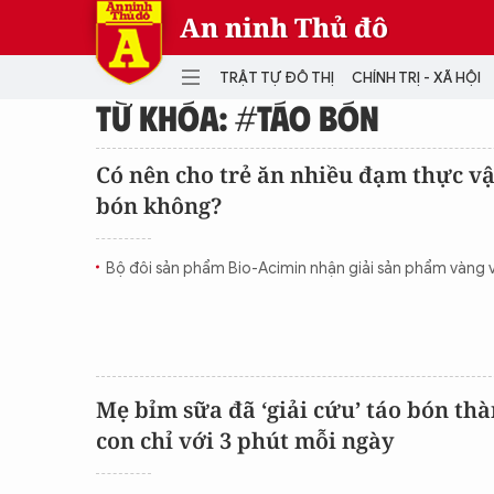
An ninh Thủ đô
TRẬT TỰ ĐÔ THỊ
CHÍNH TRỊ - XÃ HỘI
TỪ KHÓA: #TÁO BÓN
DANH MỤC
Có nên cho trẻ ăn nhiều đạm thực vậ
bón không?
TRẬT TỰ ĐÔ THỊ
CHÍ
THẾ GIỚI
PH
Bộ đôi sản phẩm Bio-Acimin nhận giải sản phẩm vàng 
Quân sự
THÀNH PHỐ THÔNG MINH
VĂ
THỂ THAO
SỐ
KINH DOANH
MU
Mẹ bỉm sữa đã ‘giải cứu’ táo bón thà
con chỉ với 3 phút mỗi ngày