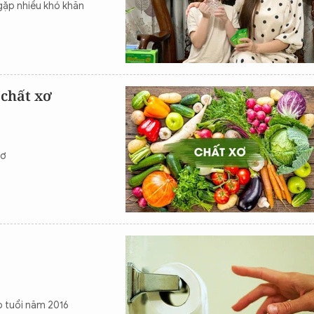
y gặp nhiều khó khăn
 chất xơ
xơ
o tuổi năm 2016