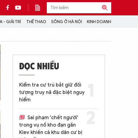
 - GIẢI TRÍ
THỂ THAO
SỐNG Ở HÀ NỘI
KINH DOANH
THÔNG TIN THÊM
CỘNG TÁC VỚI ANTĐ
ĐỌC NHIỀU
TRA CỨU XE
HOTLINE: 032 9907 579
Kiểm tra cư trú bắt giữ đối
tượng truy nã đặc biệt nguy
hiểm
Sai phạm 'chết người'
trong vụ nổ kho đạn gần
Kiev khiến cả khu dân cư bị