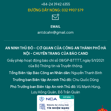
+84-24 3942 6355
ĐƯỜNG DÂY NÓNG: 032 9907 579
Hãy hỏi tôi bất kỳ điều gì bạn cần biết về
An Ninh Thủ Đô nhé. Tôi sẵn sàng hỗ trợ!
EMAIL
antdcahn@gmail.com
AN NINH THỦ ĐÔ - CƠ QUAN CỦA CÔNG AN THÀNH PHỐ HÀ
NỘI - CHUYÊN TRANG CỦA BÁO CAND
Giấy phép hoạt động báo chí số 08/GP-BTTTT, ngày 5/1/2021
của Bộ Thông tin và Truyền thông.
Tổng Biên tập Báo Công an Nhân dân:
Nguyễn Thanh Bình
Trưởng ban Biên tập An ninh Thủ đô:
Chu Quốc Dũng
Phó Trưởng ban Biên tập An ninh Thủ đô:
Vũ Mạnh Hùng
,
5 điểm nghẽn của Hà Nội
giải pháp xử lý điểm nghẽn của
Lưu Hồng Quân
,
Đỗ Trần Quân