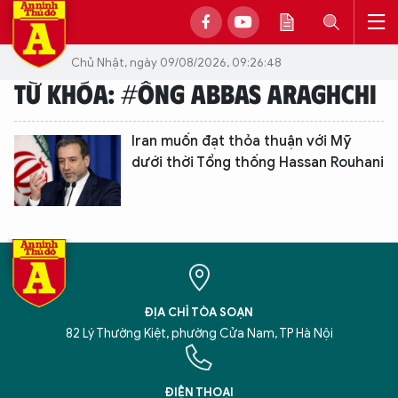
Chủ Nhật, ngày 09/08/2026, 09:26:48
TỪ KHÓA: #ÔNG ABBAS ARAGHCHI
Iran muốn đạt thỏa thuận với Mỹ
dưới thời Tổng thống Hassan Rouhani
ĐỊA CHỈ TÒA SOẠN
82 Lý Thường Kiệt, phường Cửa Nam, TP Hà Nội
XIN CHÀO,
TÔI LÀ CHATBOT CỦA
ĐIỆN THOẠI