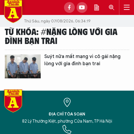
Thứ Sáu, ngày 07/08/2026, 06:34:19
TỪ KHÓA: #NẶNG LÒNG VỚI GIA
ĐÌNH BẠN TRAI
Suýt nữa mất mạng vì cô gái nặng
lòng với gia đình bạn trai
ĐỊA CHỈ TÒA SOẠN
82 Lý Thường Kiệt, phường Cửa Nam, TP Hà Nội
XIN CHÀO,