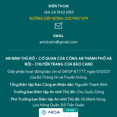
TÔI LÀ CHATBOT CỦA
ĐIỆN THOẠI
+84-24 3942 6355
Hãy hỏi tôi bất kỳ điều gì bạn cần biết về
ĐƯỜNG DÂY NÓNG: 032 9907 579
An Ninh Thủ Đô nhé. Tôi sẵn sàng hỗ trợ!
EMAIL
antdcahn@gmail.com
AN NINH THỦ ĐÔ - CƠ QUAN CỦA CÔNG AN THÀNH PHỐ HÀ
NỘI - CHUYÊN TRANG CỦA BÁO CAND
Giấy phép hoạt động báo chí số 08/GP-BTTTT, ngày 5/1/2021
của Bộ Thông tin và Truyền thông.
Tổng Biên tập Báo Công an Nhân dân:
Nguyễn Thanh Bình
Trưởng ban Biên tập An ninh Thủ đô:
Chu Quốc Dũng
Phó Trưởng ban Biên tập An ninh Thủ đô:
Vũ Mạnh Hùng
,
5 điểm nghẽn của Hà Nội
giải pháp xử lý điểm nghẽn của
Lưu Hồng Quân
,
Đỗ Trần Quân