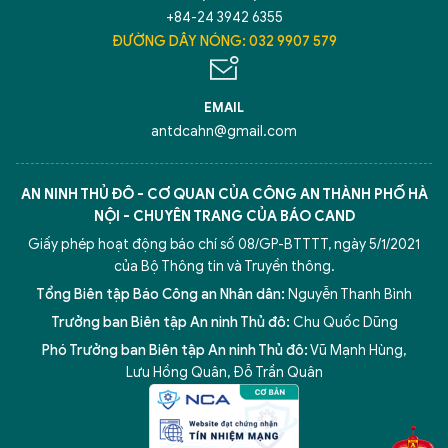
+84-24 3942 6355
ĐƯỜNG DÂY NÓNG: 032 9907 579
Hãy hỏi tôi bất kỳ điều gì bạn cần biết về
An Ninh Thủ Đô nhé. Tôi sẵn sàng hỗ trợ!
EMAIL
antdcahn@gmail.com
AN NINH THỦ ĐÔ - CƠ QUAN CỦA CÔNG AN THÀNH PHỐ HÀ
NỘI - CHUYÊN TRANG CỦA BÁO CAND
Giấy phép hoạt động báo chí số 08/GP-BTTTT, ngày 5/1/2021
của Bộ Thông tin và Truyền thông.
Tổng Biên tập Báo Công an Nhân dân:
Nguyễn Thanh Bình
Trưởng ban Biên tập An ninh Thủ đô:
Chu Quốc Dũng
Phó Trưởng ban Biên tập An ninh Thủ đô:
Vũ Mạnh Hùng
,
5 điểm nghẽn của Hà Nội
giải pháp xử lý điểm nghẽn của
Lưu Hồng Quân
,
Đỗ Trần Quân