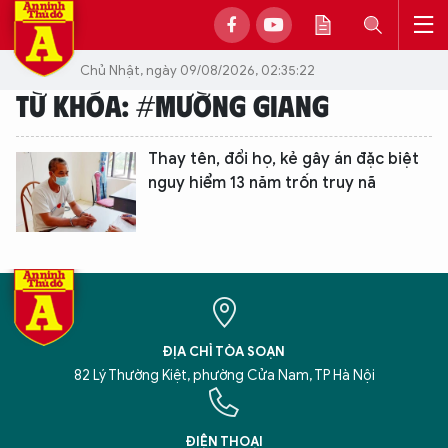
Chủ Nhật, ngày 09/08/2026, 02:35:22
TỪ KHÓA: #MƯỜNG GIANG
Thay tên, đổi họ, kẻ gây án đặc biệt
nguy hiểm 13 năm trốn truy nã
ĐỊA CHỈ TÒA SOẠN
82 Lý Thường Kiệt, phường Cửa Nam, TP Hà Nội
XIN CHÀO,
TÔI LÀ CHATBOT CỦA
ĐIỆN THOẠI