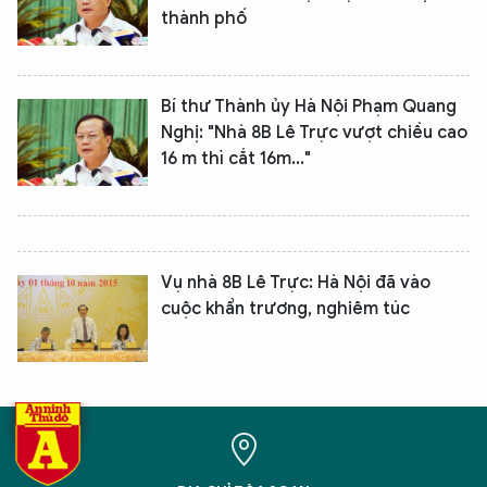
thành phố
Bí thư Thành ủy Hà Nội Phạm Quang
Nghị: "Nhà 8B Lê Trực vượt chiều cao
16 m thì cắt 16m..."
XIN CHÀO,
TÔI LÀ CHATBOT CỦA
Vụ nhà 8B Lê Trực: Hà Nội đã vào
cuộc khẩn trương, nghiêm túc
Hãy hỏi tôi bất kỳ điều gì bạn cần biết về
An Ninh Thủ Đô nhé. Tôi sẵn sàng hỗ trợ!