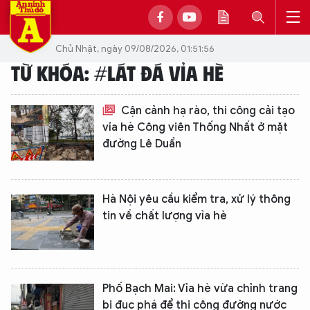
Chủ Nhật, ngày 09/08/2026, 01:51:56
TỪ KHÓA: #LÁT ĐÁ VỈA HÈ
Cận cảnh hạ rào, thi công cải tạo
vỉa hè Công viên Thống Nhất ở mặt
đường Lê Duẩn
Hà Nội yêu cầu kiểm tra, xử lý thông
tin về chất lượng vỉa hè
Phố Bạch Mai: Vỉa hè vừa chỉnh trang
bị đục phá để thi công đường nước