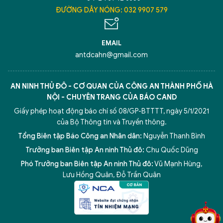
ĐƯỜNG DÂY NÓNG: 032 9907 579
EMAIL
antdcahn@gmail.com
AN NINH THỦ ĐÔ - CƠ QUAN CỦA CÔNG AN THÀNH PHỐ HÀ
NỘI - CHUYÊN TRANG CỦA BÁO CAND
Giấy phép hoạt động báo chí số 08/GP-BTTTT, ngày 5/1/2021
của Bộ Thông tin và Truyền thông.
Tổng Biên tập Báo Công an Nhân dân:
Nguyễn Thanh Bình
Trưởng ban Biên tập An ninh Thủ đô:
Chu Quốc Dũng
Phó Trưởng ban Biên tập An ninh Thủ đô:
Vũ Mạnh Hùng
,
5 điểm nghẽn của Hà Nội
giải pháp xử lý điểm nghẽn của
Lưu Hồng Quân
,
Đỗ Trần Quân