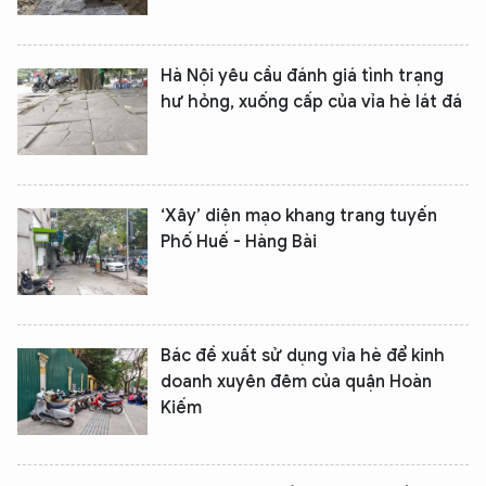
Hà Nội yêu cầu đánh giá tình trạng
hư hỏng, xuống cấp của vỉa hè lát đá
XIN CHÀO,
TÔI LÀ CHATBOT CỦA
‘Xây’ diện mạo khang trang tuyến
Phố Huế - Hàng Bài
Hãy hỏi tôi bất kỳ điều gì bạn cần biết về
An Ninh Thủ Đô nhé. Tôi sẵn sàng hỗ trợ!
Bác đề xuất sử dụng vỉa hè để kinh
doanh xuyên đêm của quận Hoàn
Kiếm