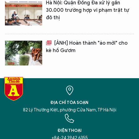
Hà Nội: Quận Đống Đa xử lý gần
30.000 trường hợp vi phạm trật tự
đô thị
[ẢNH] Hoàn thành "áo mới" cho
kè hồ Gươm
ĐỊA CHỈ TÒA SOẠN
82 Lý Thường Kiệt, phường Cửa Nam, TP Hà Nội
ĐIỆN THOẠI
+84-24 3942 6355