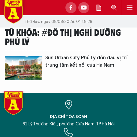
Thứ Bảy, ngày 08/08/2026, 01:48:28
TỪ KHÓA: #ĐÔ THỊ NGHỈ DƯỠNG
PHỦ LÝ
Sun Urban City Phủ Lý đón đầu vị trí
trung tâm kết nối của Hà Nam
ĐỊA CHỈ TÒA SOẠN
82 Lý Thường Kiệt, phường Cửa Nam, TP Hà Nội
XIN CHÀO,