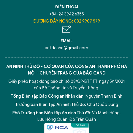
TÔI LÀ CHATBOT CỦA
ĐIỆN THOẠI
+84-24 3942 6355
Hãy hỏi tôi bất kỳ điều gì bạn cần biết về
ĐƯỜNG DÂY NÓNG: 032 9907 579
An Ninh Thủ Đô nhé. Tôi sẵn sàng hỗ trợ!
EMAIL
antdcahn@gmail.com
AN NINH THỦ ĐÔ - CƠ QUAN CỦA CÔNG AN THÀNH PHỐ HÀ
NỘI - CHUYÊN TRANG CỦA BÁO CAND
Giấy phép hoạt động báo chí số 08/GP-BTTTT, ngày 5/1/2021
của Bộ Thông tin và Truyền thông.
Tổng Biên tập Báo Công an Nhân dân:
Nguyễn Thanh Bình
Trưởng ban Biên tập An ninh Thủ đô:
Chu Quốc Dũng
Phó Trưởng ban Biên tập An ninh Thủ đô:
Vũ Mạnh Hùng
,
5 điểm nghẽn của Hà Nội
giải pháp xử lý điểm nghẽn của
Lưu Hồng Quân
,
Đỗ Trần Quân