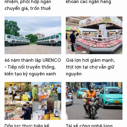
nhiệm, phối hợp ngăn
khoản các ngân hàng
chuyển giá, trốn thuế
66 năm thành lập URENCO
Giá lợn hơi giảm mạnh,
- Tiếp nối truyền thống,
thịt lợn tại chợ vẫn giữ
kiến tạo kỷ nguyên xanh
nguyên
Dồn lực thực hiện kế
Tài xế công nghệ lúng