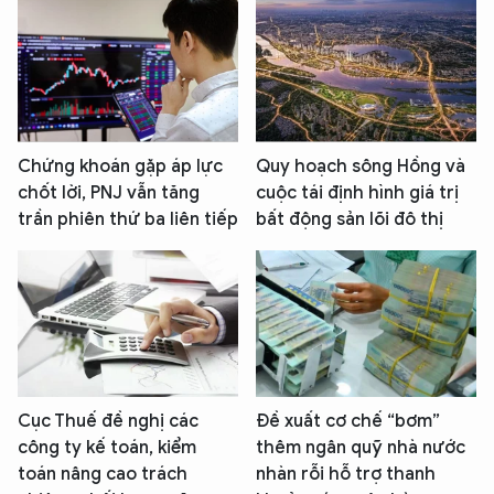
Chứng khoán gặp áp lực
Quy hoạch sông Hồng và
chốt lời, PNJ vẫn tăng
cuộc tái định hình giá trị
trần phiên thứ ba liên tiếp
bất động sản lõi đô thị
Cục Thuế đề nghị các
Đề xuất cơ chế “bơm”
công ty kế toán, kiểm
thêm ngân quỹ nhà nước
toán nâng cao trách
nhàn rỗi hỗ trợ thanh