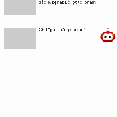
đảo 16 bị hại: Bỏ lọt tội phạm
5 điểm nghẽn của Hà Nội
giải pháp xử lý điểm nghẽn của
Chớ “gửi trứng cho ác”
Giám sát các tổ chức hành nghề
công chứng
2 Văn phòng công chứng được
chuyển đổi mô hình