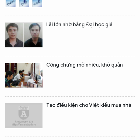
Lãi lớn nhờ bằng Đại học giả
Công chứng mở nhiều, khó quản
XIN CHÀO,
TÔI LÀ CHATBOT CỦA
Tạo điều kiện cho Việt kiều mua nhà
Hãy hỏi tôi bất kỳ điều gì bạn cần biết về
An Ninh Thủ Đô nhé. Tôi sẵn sàng hỗ trợ!