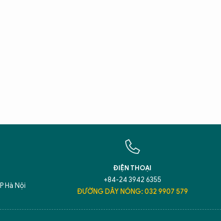
X
T
Hãy h
An N
ĐIỆN THOẠI
+84-24 3942 6355
P Hà Nội
ĐƯỜNG DÂY NÓNG: 032 9907 579
5 điểm nghẽn của Hà Nội
giải pháp xử lý đ