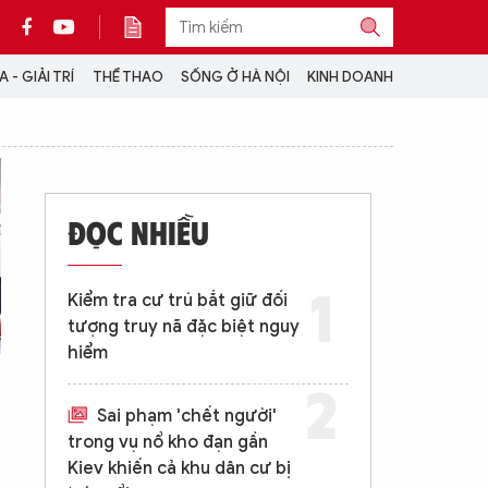
 - GIẢI TRÍ
THỂ THAO
SỐNG Ở HÀ NỘI
KINH DOANH
THÔNG TIN THÊM
CỘNG TÁC VỚI ANTĐ
ĐỌC NHIỀU
TRA CỨU XE
HOTLINE: 032 9907 579
Kiểm tra cư trú bắt giữ đối
tượng truy nã đặc biệt nguy
hiểm
Sai phạm 'chết người'
trong vụ nổ kho đạn gần
Kiev khiến cả khu dân cư bị