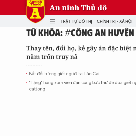
An ninh Thủ đô
TRẬT TỰ ĐÔ THỊ
CHÍNH TRỊ - XÃ HỘI
TỪ KHÓA: #CÔNG AN HUYỆN
DANH MỤC
Thay tên, đổi họ, kẻ gây án đặc biệt
năm trốn truy nã
TRẬT TỰ ĐÔ THỊ
CHÍ
THẾ GIỚI
PH
Bắt đối tượng giết người tại Lào Cai
Quân sự
"Tặng" hàng xóm viên đạn cùng bức thư đe doạ giết n
THÀNH PHỐ THÔNG MINH
VĂ
cattong
THỂ THAO
SỐ
KINH DOANH
MU