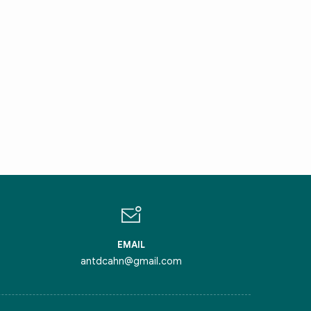
IN CHÀO,
ÔI LÀ CHATBOT CỦA
ỏi tôi bất kỳ điều gì bạn cần biết về
inh Thủ Đô nhé. Tôi sẵn sàng hỗ trợ!
EMAIL
antdcahn@gmail.com
iểm nghẽn của Thủ đô