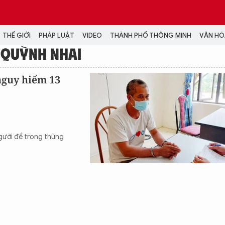
THẾ GIỚI
PHÁP LUẬT
VIDEO
THÀNH PHỐ THÔNG MINH
VĂN HÓA
 QUỲNH NHAI
MEDIA
 nguy hiểm 13
NH TRỊ - XÃ HỘI
VIDEO
Đại hội Đảng
PODCAST
ÁP LUẬT
ẢNH
LONGFORM
gười để trong thùng
N HÓA - GIẢI TRÍ
INFOGRAPHIC
NG Ở HÀ NỘI
LỊCH VẠN SỰ
LTIMEDIA
Podcast
Video
Ảnh
Infographic