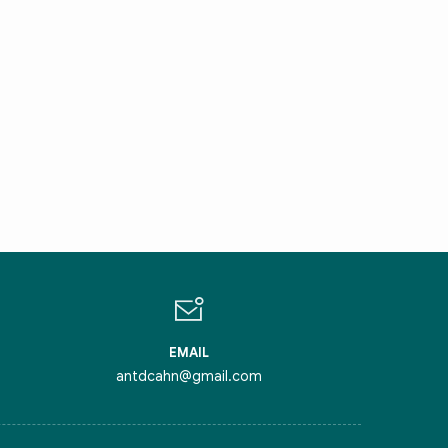
IN CHÀO,
ÔI LÀ CHATBOT CỦA
ỏi tôi bất kỳ điều gì bạn cần biết về
inh Thủ Đô nhé. Tôi sẵn sàng hỗ trợ!
EMAIL
antdcahn@gmail.com
iểm nghẽn của Thủ đô