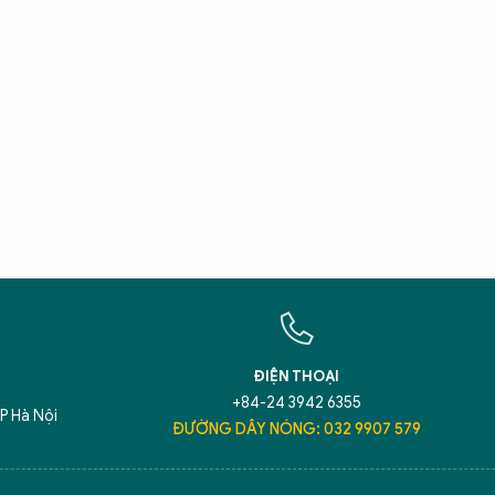
X
T
Hãy h
An N
ĐIỆN THOẠI
+84-24 3942 6355
P Hà Nội
ĐƯỜNG DÂY NÓNG: 032 9907 579
5 điểm nghẽn của Hà Nội
giải pháp xử lý đ