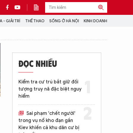
 - GIẢI TRÍ
THỂ THAO
SỐNG Ở HÀ NỘI
KINH DOANH
THÔNG TIN THÊM
CỘNG TÁC VỚI ANTĐ
ĐỌC NHIỀU
TRA CỨU XE
HOTLINE: 032 9907 579
Kiểm tra cư trú bắt giữ đối
tượng truy nã đặc biệt nguy
hiểm
Sai phạm 'chết người'
trong vụ nổ kho đạn gần
Kiev khiến cả khu dân cư bị