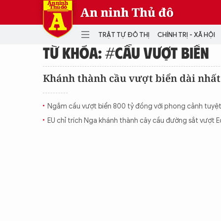
An ninh Thủ đô
TRẬT TỰ ĐÔ THỊ
CHÍNH TRỊ - XÃ HỘI
TỪ KHÓA: #CẦU VƯỢT BIỂN
DANH MỤC
Khánh thành cầu vượt biển dài nhấ
TRẬT TỰ ĐÔ THỊ
CHÍ
Ngắm cầu vượt biển 800 tỷ đồng với phong cảnh tuyệ
THẾ GIỚI
PH
EU chỉ trích Nga khánh thành cây cầu đường sắt vượt E
Quân sự
THÀNH PHỐ THÔNG MINH
VĂ
THỂ THAO
SỐ
KINH DOANH
MU