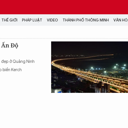
THẾ GIỚI
PHÁP LUẬT
VIDEO
THÀNH PHỐ THÔNG MINH
VĂN HÓA
MEDIA
t Ấn Độ
NH TRỊ - XÃ HỘI
VIDEO
Đại hội Đảng
PODCAST
t đẹp ở Quảng Ninh
ÁP LUẬT
ẢNH
o biển Kerch
LONGFORM
N HÓA - GIẢI TRÍ
INFOGRAPHIC
NG Ở HÀ NỘI
LỊCH VẠN SỰ
LTIMEDIA
Podcast
Video
Ảnh
Infographic