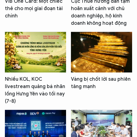
VIB One Card: Một chiếc
Cục Thuế hướng dẫn tạm
thẻ cho mọi giai đoạn tài
hoãn xuất cảnh với chủ
chính
doanh nghiệp, hộ kinh
doanh không hoạt động
Nhiều KOL, KOC
Vàng bị chốt lời sau phiên
livestream quảng bá nhãn
tăng mạnh
lồng Hưng Yên vào tối nay
(7-8)