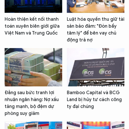
Hoàn thiện kết nối thanh
Luật hóa quyền thu giữ tài
toán xuyên biên giới giữa
sản bảo đảm: "Đòn bẩy
Việt Nam và Trung Quốc
tâm lý" để bên vay chủ
động trả nợ
Đằng sau bức tranh lợi
Bamboo Capital và BCG
nhuận ngân hàng: Nợ xấu
Land bị hủy tư cách công
tăng mạnh, bộ đệm dự
ty đại chúng
phòng suy giảm