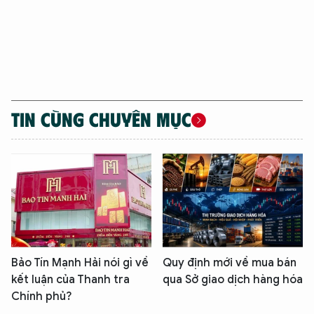
XIN CHÀO,
TÔI LÀ CHATBOT CỦA
TIN CÙNG CHUYÊN MỤC
Hãy hỏi tôi bất kỳ điều gì bạn cần biết về
An Ninh Thủ Đô nhé. Tôi sẵn sàng hỗ trợ!
Bảo Tín Mạnh Hải nói gì về
Quy định mới về mua bán
kết luận của Thanh tra
qua Sở giao dịch hàng hóa
Chính phủ?