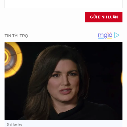
GỬI BÌNH LUẬN