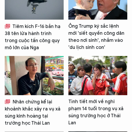
Ông Trump ký sắc lệnh
Tiêm kích F-16 bắn hạ
mới 'siết quyền công dân
38 tên lửa hành trình
theo nơi sinh', nhắm vào
trong cuộc tấn công quy
'du lịch sinh con'
mô lớn của Nga
Tình tiết mới về nghi
Nhân chứng kể lại
phạm 14 tuổi trong vụ xả
khoảnh khắc xảy ra vụ xả
súng trường học ở Thái
súng kinh hoàng tại
Lan
trường học Thái Lan