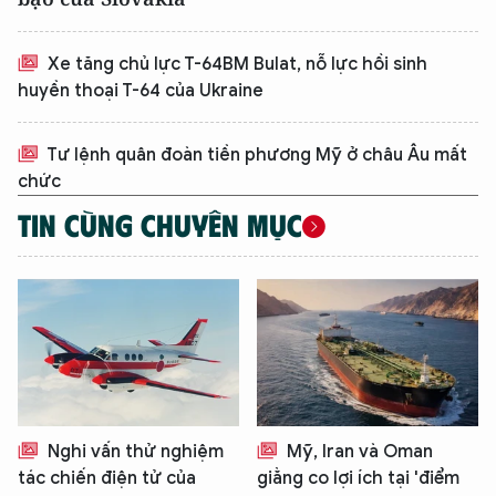
Xe tăng chủ lực T-64BM Bulat, nỗ lực hồi sinh
huyền thoại T-64 của Ukraine
Tư lệnh quân đoàn tiền phương Mỹ ở châu Âu mất
chức
TIN CÙNG CHUYÊN MỤC
XIN CHÀO,
TÔI LÀ CHATBOT CỦA
Nghi vấn thử nghiệm
Mỹ, Iran và Oman
tác chiến điện tử của
giằng co lợi ích tại 'điểm