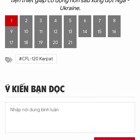
tiện thiết giáp cơ động hơn sau xung đột Nga -
Ukraine.
1
2
3
4
5
6
7
8
9
10
11
12
13
14
15
16
17
18
19
20
21
#CFL-120 Karpat
Ý KIẾN BẠN ĐỌC