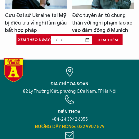
Cựu Đại sứ Ukraine tại Mỹ
Đức tuyên án tù chung
bị điều tra vì nghi làm giàu
thân với nghi phạm lao xe
bất hợp pháp
vào đám đông ở Munich
XEM THEO NGÀY:
XEM THÊM
ĐỊA CHỈ TÒA SOẠN
82 Lý Thường Kiệt, phường Cửa Nam, TP Hà Nội
ĐIỆN THOẠI
+84-24 3942 6355
ĐƯỜNG DÂY NÓNG: 032 9907 579