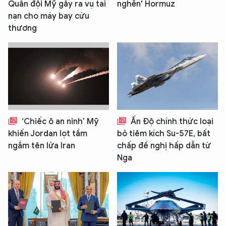
Quân đội Mỹ gây ra vụ tai
nghẽn' Hormuz
Hãy hỏi tôi bất kỳ điều gì bạn cần biết về
nạn cho máy bay cứu
An Ninh Thủ Đô nhé. Tôi sẵn sàng hỗ trợ!
thương
‘Chiếc ô an ninh’ Mỹ
Ấn Độ chính thức loại
khiến Jordan lọt tầm
bỏ tiêm kích Su-57E, bất
ngắm tên lửa Iran
chấp đề nghị hấp dẫn từ
Nga