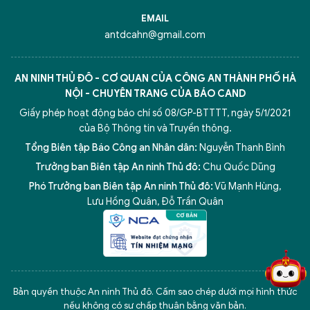
EMAIL
antdcahn@gmail.com
AN NINH THỦ ĐÔ - CƠ QUAN CỦA CÔNG AN THÀNH PHỐ HÀ
NỘI - CHUYÊN TRANG CỦA BÁO CAND
Giấy phép hoạt động báo chí số 08/GP-BTTTT, ngày 5/1/2021
của Bộ Thông tin và Truyền thông.
Tổng Biên tập Báo Công an Nhân dân:
Nguyễn Thanh Bình
Trưởng ban Biên tập An ninh Thủ đô:
Chu Quốc Dũng
Phó Trưởng ban Biên tập An ninh Thủ đô:
Vũ Mạnh Hùng
,
Lưu Hồng Quân
,
Đỗ Trần Quân
5 điểm nghẽn của Hà Nội
giải pháp xử lý điểm nghẽn của
Bản quyền thuộc An ninh Thủ đô. Cấm sao chép dưới mọi hình thức
nếu không có sự chấp thuận bằng văn bản.