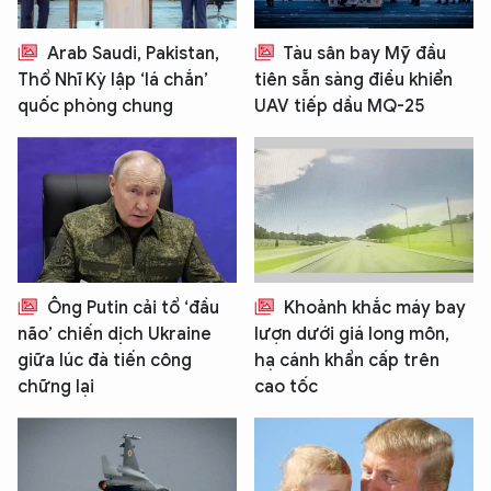
Arab Saudi, Pakistan,
Tàu sân bay Mỹ đầu
Thổ Nhĩ Kỳ lập ‘lá chắn’
tiên sẵn sàng điều khiển
quốc phòng chung
UAV tiếp dầu MQ-25
Ông Putin cải tổ ‘đầu
Khoảnh khắc máy bay
não’ chiến dịch Ukraine
lượn dưới giá long môn,
giữa lúc đà tiến công
hạ cánh khẩn cấp trên
chững lại
cao tốc