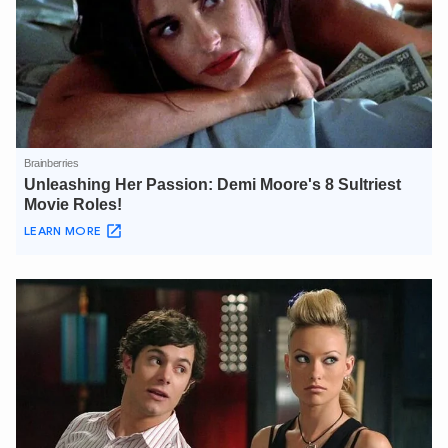
XIN CHÀO,
TÔI LÀ CHATBOT CỦA
Hãy hỏi tôi bất kỳ điều gì bạn cần biết về
An Ninh Thủ Đô nhé. Tôi sẵn sàng hỗ trợ!