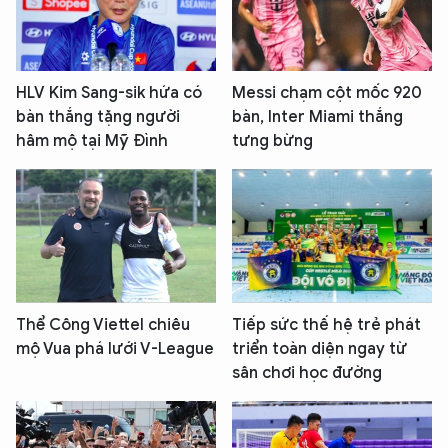
HLV Kim Sang-sik hứa có
Messi chạm cột mốc 920
bàn thắng tặng người
bàn, Inter Miami thắng
hâm mộ tại Mỹ Đình
tưng bừng
Thể Công Viettel chiêu
Tiếp sức thế hệ trẻ phát
mộ Vua phá lưới V-League
triển toàn diện ngay từ
sân chơi học đường