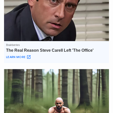
XIN CHÀO,
TÔI LÀ CHATBOT CỦA
Hãy hỏi tôi bất kỳ điều gì bạn cần biết về
An Ninh Thủ Đô nhé. Tôi sẵn sàng hỗ trợ!