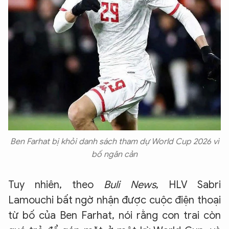
Ben Farhat bị khỏi danh sách tham dự World Cup 2026 vì
bố ngăn cản
Tuy nhiên, theo
Buli News
, HLV Sabri
Lamouchi bất ngờ nhận được cuộc điện thoại
từ bố của Ben Farhat, nói rằng con trai còn