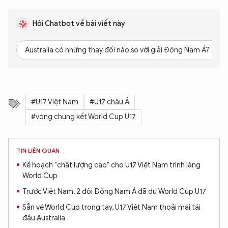
Hỏi Chatbot về bài viết này
Australia có những thay đổi nào so với giải Đông Nam Á?
#U17 Việt Nam
#U17 châu Á
#vòng chung kết World Cup U17
TIN LIÊN QUAN
Kế hoạch "chất lượng cao" cho U17 Việt Nam trình làng
World Cup
Trước Việt Nam, 2 đội Đông Nam Á đã dự World Cup U17
Sẵn vé World Cup trong tay, U17 Việt Nam thoải mái tái
đấu Australia