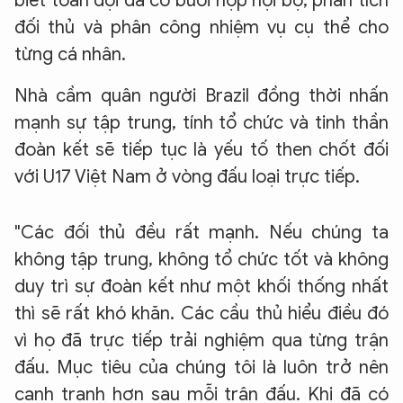
biết toàn đội đã có buổi họp nội bộ, phân tích
đối thủ và phân công nhiệm vụ cụ thể cho
từng cá nhân.
Nhà cầm quân người Brazil đồng thời nhấn
mạnh sự tập trung, tính tổ chức và tinh thần
đoàn kết sẽ tiếp tục là yếu tố then chốt đối
với U17 Việt Nam ở vòng đấu loại trực tiếp.
"Các đối thủ đều rất mạnh. Nếu chúng ta
không tập trung, không tổ chức tốt và không
duy trì sự đoàn kết như một khối thống nhất
thì sẽ rất khó khăn. Các cầu thủ hiểu điều đó
vì họ đã trực tiếp trải nghiệm qua từng trận
đấu. Mục tiêu của chúng tôi là luôn trở nên
cạnh tranh hơn sau mỗi trận đấu. Khi đã có