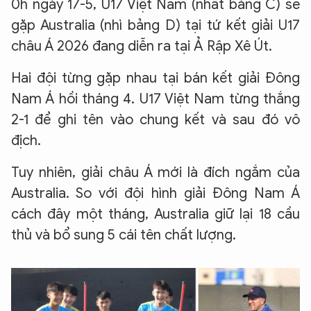
0h ngày 17-5, U17 Việt Nam (nhất bảng C) sẽ
gặp Australia (nhì bảng D) tại tứ kết giải U17
châu Á 2026 đang diễn ra tại Ả Rập Xê Út.
Hai đội từng gặp nhau tại bán kết giải Đông
Nam Á hồi tháng 4. U17 Việt Nam từng thắng
2-1 để ghi tên vào chung kết và sau đó vô
địch.
Tuy nhiên, giải châu Á mới là đích ngắm của
Australia. So với đội hình giải Đông Nam Á
cách đây một tháng, Australia giữ lại 18 cầu
thủ và bổ sung 5 cái tên chất lượng.