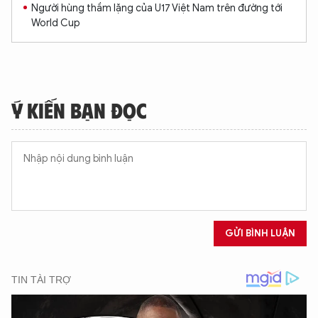
Người hùng thầm lặng của U17 Việt Nam trên đường tới
World Cup
Ý KIẾN BẠN ĐỌC
GỬI BÌNH LUẬN