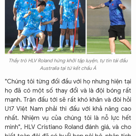
Thầy trò HLV Roland hứng khởi tập luyện, tự tin tái đấu
Australia tại tứ kết chấu Á
"Chúng tôi từng đối đầu với họ nhưng hiện tại
họ đã có một số thay đổi và là đội bóng rất
mạnh. Trận đấu tới sẽ rất khó khăn và đòi hỏi
U17 Việt Nam phải thi đấu với khả năng cao
nhất. Nhiệm vụ của chúng tôi là nỗ lực hết
mình", HLV Cristiano Roland đánh giá, và cho