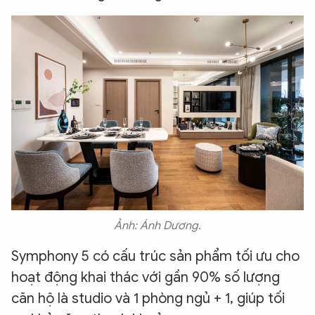
XIN CHÀO,
TÔI LÀ CHATBOT CỦA
Ảnh: Ánh Dương.
Hãy hỏi tôi bất kỳ điều gì bạn cần biết về
Symphony 5 có cấu trúc sản phẩm tối ưu cho
An Ninh Thủ Đô nhé. Tôi sẵn sàng hỗ trợ!
hoạt động khai thác với gần 90% số lượng
căn hộ là studio và 1 phòng ngủ + 1, giúp tối