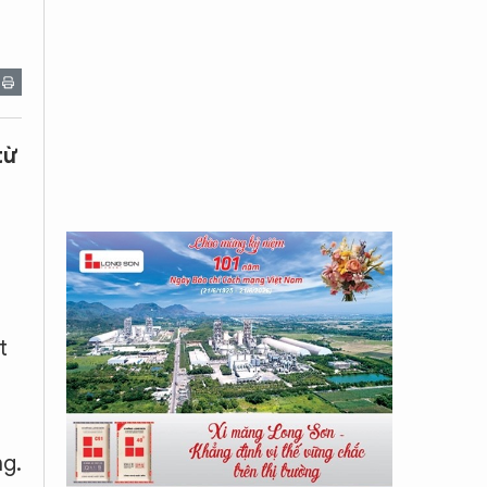
từ
t
ng.