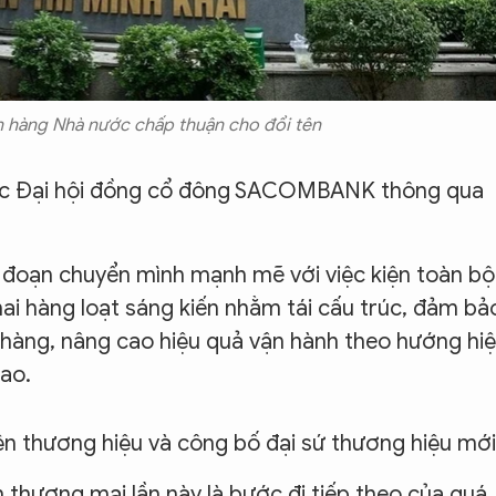
àng Nhà nước chấp thuận cho đổi tên
ược Đại hội đồng cổ đông SACOMBANK thông qua
oạn chuyển mình mạnh mẽ với việc kiện toàn bộ
hai hàng loạt sáng kiến nhằm tái cấu trúc, đảm bả
 hàng, nâng cao hiệu quả vận hành theo hướng hi
cao.
ện thương hiệu và công bố đại sứ thương hiệu mới
thương mại lần này là bước đi tiếp theo của quá