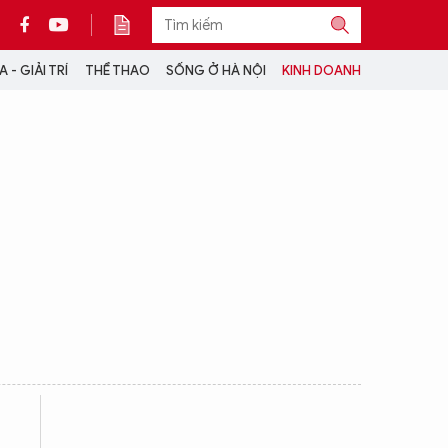
 - GIẢI TRÍ
THỂ THAO
SỐNG Ở HÀ NỘI
KINH DOANH
THÔNG TIN THÊM
CỘNG TÁC VỚI ANTĐ
TRA CỨU XE
HOTLINE: 032 9907 579