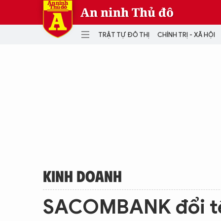
An ninh Thủ đô
TRẬT TỰ ĐÔ THỊ
CHÍNH TRỊ - XÃ HỘI
DANH MỤC
TRẬT TỰ ĐÔ THỊ
CHÍ
THẾ GIỚI
PH
Quân sự
THÀNH PHỐ THÔNG MINH
VĂ
THỂ THAO
SỐ
KINH DOANH
MU
KINH DOANH
SACOMBANK đổi tê