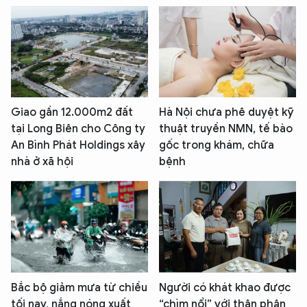
Giao gần 12.000m2 đất
Hà Nội chưa phê duyệt kỹ
tại Long Biên cho Công ty
thuật truyền NMN, tế bào
An Bình Phát Holdings xây
gốc trong khám, chữa
nhà ở xã hội
bệnh
Bắc bộ giảm mưa từ chiều
Người có khát khao được
tối nay, nắng nóng xuất
“chìm nổi” với thân phận