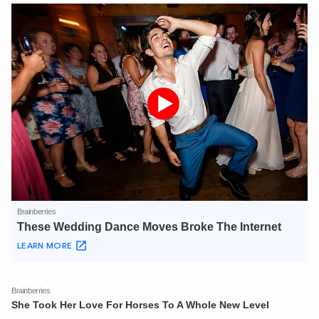
XIN CHÀO,
TÔI LÀ CHATBOT CỦA
Hãy hỏi tôi bất kỳ điều gì bạn cần biết về
An Ninh Thủ Đô nhé. Tôi sẵn sàng hỗ trợ!