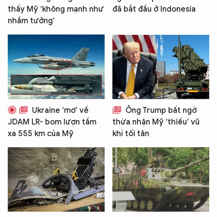
thấy Mỹ ‘không mạnh như
đã bắt đầu ở Indonesia
nhầm tưởng’
Ukraine ‘mơ’ về
Ông Trump bất ngờ
JDAM LR- bom lượn tầm
thừa nhận Mỹ ‘thiếu’ vũ
xa 555 km của Mỹ
khí tối tân