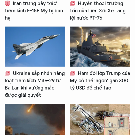
Iran trưng bày ‘xác’
Huyền thoại trường
tiêm kích F-15E Mỹ bị bắn
tồn của Liên Xô: Xe tăng
hạ
lội nước PT-76
Ukraine sắp nhận hàng
Hạm đội lớp Trump của
loạt tiêm kích MiG-29 từ
Mỹ có thể 'ngốn' gần 300
Ba Lan khi vướng mắc
tỷ USD để chế tạo
được giải quyết