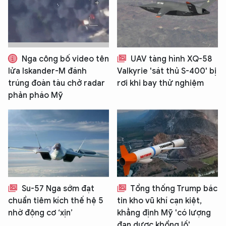
Nga công bố video tên
UAV tàng hình XQ-58
lửa Iskander-M đánh
Valkyrie 'sát thủ S-400' bị
trúng đoàn tàu chở radar
rơi khi bay thử nghiệm
phản pháo Mỹ
Su-57 Nga sớm đạt
Tổng thống Trump bác
chuẩn tiêm kích thế hệ 5
tin kho vũ khí cạn kiệt,
nhờ động cơ ‘xịn’
khẳng định Mỹ 'có lượng
đạn dược khổng lồ'