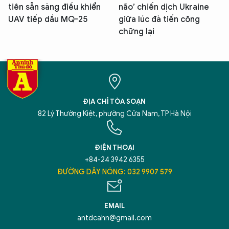
tiên sẵn sàng điều khiển
não’ chiến dịch Ukraine
UAV tiếp dầu MQ-25
giữa lúc đà tiến công
chững lại
ĐỊA CHỈ TÒA SOẠN
82 Lý Thường Kiệt, phường Cửa Nam, TP Hà Nội
ĐIỆN THOẠI
+84-24 3942 6355
ĐƯỜNG DÂY NÓNG: 032 9907 579
EMAIL
antdcahn@gmail.com