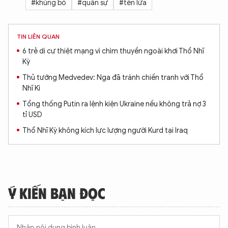
#khủng bố
#quân sự
#tên lửa
TIN LIÊN QUAN
6 trẻ di cư thiệt mạng vì chìm thuyền ngoài khơi Thổ Nhĩ
Kỳ
Thủ tướng Medvedev: Nga đã tránh chiến tranh với Thổ
Nhĩ Kì
Tổng thống Putin ra lệnh kiện Ukraine nếu không trả nợ 3
tỉ USD
Thổ Nhĩ Kỳ không kích lực lượng người Kurd tại Iraq
Ý KIẾN BẠN ĐỌC