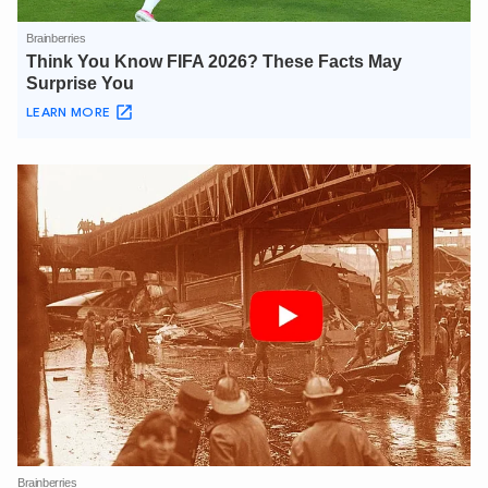
XIN CHÀO,
TÔI LÀ CHATBOT CỦA
Hãy hỏi tôi bất kỳ điều gì bạn cần biết về