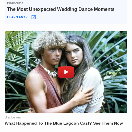
XIN CHÀO,
TÔI LÀ CHATBOT CỦA
Hãy hỏi tôi bất kỳ điều gì bạn cần biết về
An Ninh Thủ Đô nhé. Tôi sẵn sàng hỗ trợ!