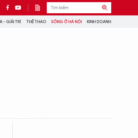
 - GIẢI TRÍ
THỂ THAO
SỐNG Ở HÀ NỘI
KINH DOANH
THÔNG TIN THÊM
CỘNG TÁC VỚI ANTĐ
TRA CỨU XE
HOTLINE: 032 9907 579