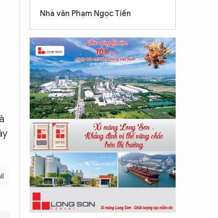
Nhà văn Phạm Ngọc Tiến
à
ây
il