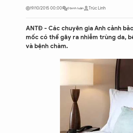
CON ĐƯỜNG KHỞI NGHIỆP
19/10/2015 00:00
Trúc Linh
0 bình luận
ANTĐ - Các chuyên gia Anh cảnh bảo
mốc có thể gây ra nhiễm trùng da, 
và bệnh chàm.