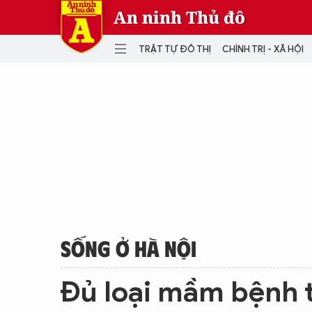
An ninh Thủ đô
TRẬT TỰ ĐÔ THỊ
CHÍNH TRỊ - XÃ HỘI
DANH MỤC
TRẬT TỰ ĐÔ THỊ
CHÍ
THẾ GIỚI
PH
Quân sự
THÀNH PHỐ THÔNG MINH
VĂ
THỂ THAO
SỐ
KINH DOANH
MU
SỐNG Ở HÀ NỘI
Đủ loại mầm bệnh 