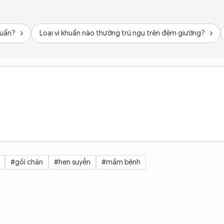
huẩn?
Loại vi khuẩn nào thường trú ngụ trên đệm giường?
#gối chăn
#hen suyễn
#mầm bệnh