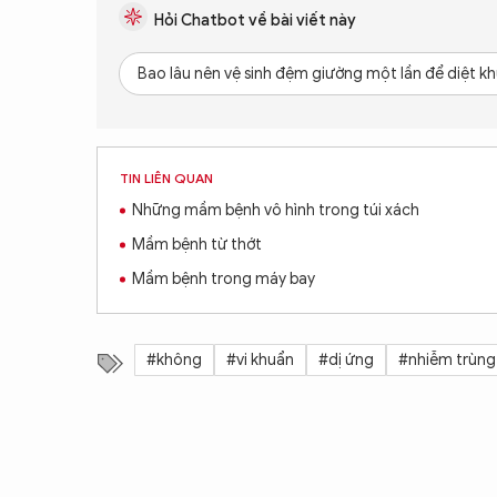
Hỏi Chatbot về bài viết này
Bao lâu nên vệ sinh đệm giường một lần để diệt k
TIN LIÊN QUAN
Những mầm bệnh vô hình trong túi xách
Mầm bệnh từ thớt
Mầm bệnh trong máy bay
#không
#vi khuẩn
#dị ứng
#nhiễm trùng