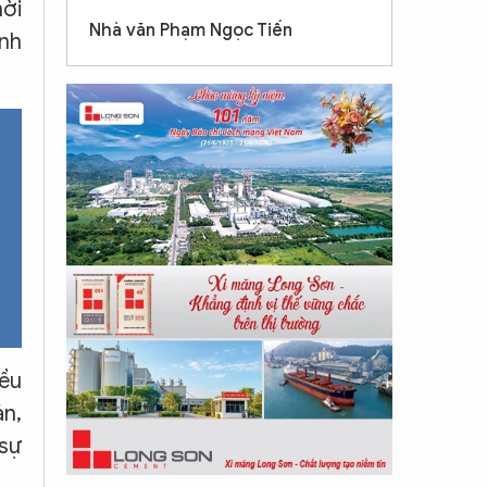
hời
Nhà văn Phạm Ngọc Tiến
ảnh
iều
ản,
 sự