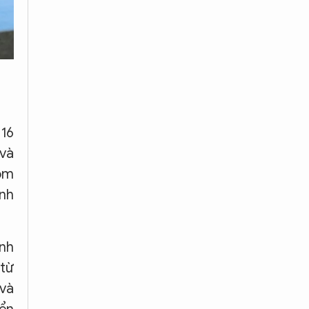
 16
 và
hôm
ình
nh
 từ
 và