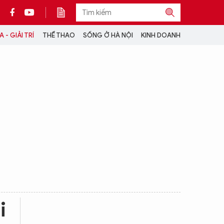
 - GIẢI TRÍ
THỂ THAO
SỐNG Ở HÀ NỘI
KINH DOANH
THÔNG TIN THÊM
CỘNG TÁC VỚI ANTĐ
TRA CỨU XE
HOTLINE: 032 9907 579
i