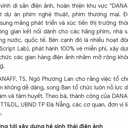
inh di sản điện ảnh, hoàn thiện khu vực "DAN
hợ dự án phim nghệ thuật, phim thương mại. Đ
 sung mảng phát triển và xúc tiến thị trường th
ông gian kết nối dành cho các hãng phim, nhà 
ng nước, quốc tế. Bên cạnh đó là nhiều hoạt đ
cript Lab), phát hành 100% vé miễn phí, xây d
 chức các gian hàng điện ảnh nhằm mở rộng khô
g.
DANAFF, TS. Ngô Phương Lan cho rằng việc tổ c
am không dễ dàng, song Ban tổ chức luôn nỗ lực 
 tâm và tâm huyết. Theo bà, thành công của DAN
TT&DL, UBND TP Đà Nẵng, các cơ quan, đơn vị l
.
g tới xây dựng hệ sinh thái điện ảnh