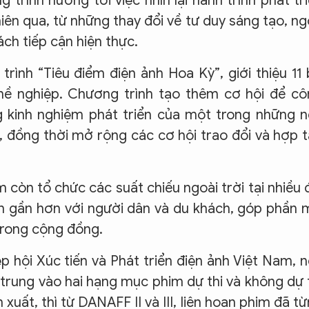
trình hướng tới việc nhìn lại hành trình phát tr
iên qua, từ những thay đổi về tư duy sáng tạo, n
ch tiếp cận hiện thực.
rình “Tiêu điểm điện ảnh Hoa Kỳ”, giới thiệu 11
hề nghiệp. Chương trình tạo thêm cơ hội để cô
g kinh nghiệm phát triển của một trong những 
i, đồng thời mở rộng các cơ hội trao đổi và hợp 
 còn tổ chức các suất chiếu ngoài trời tại nhiều 
 gần hơn với người dân và du khách, góp phần
trong cộng đồng.
 hội Xúc tiến và Phát triển điện ảnh Việt Nam, 
trung vào hai hạng mục phim dự thi và không dự 
ất, thì từ DANAFF II và III, liên hoan phim đã t