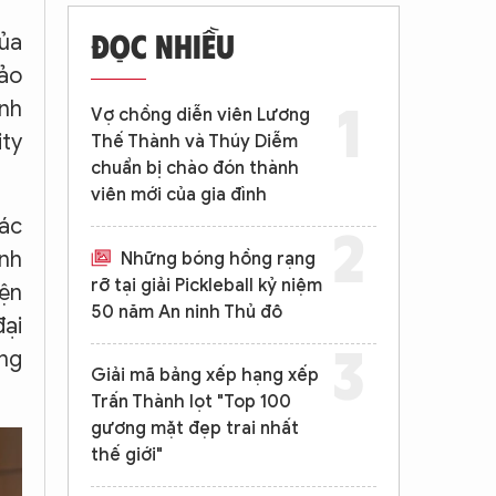
ĐỌC NHIỀU
của
hảo
ảnh
Vợ chồng diễn viên Lương
ity
Thế Thành và Thúy Diễm
chuẩn bị chào đón thành
viên mới của gia đình
các
anh
Những bóng hồng rạng
rỡ tại giải Pickleball kỷ niệm
yện
50 năm An ninh Thủ đô
đại
ũng
Giải mã bảng xếp hạng xếp
Trấn Thành lọt "Top 100
gương mặt đẹp trai nhất
thế giới"