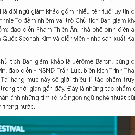
 là đội ngũ giám khảo gồm nhiều tên tuổi uy tín 
ohnnie To đảm nhiệm vai trò Chủ tịch Ban giám k
gồm: đạo diễn Phạm Thiên Ân, nhà phê bình điện 
n Quốc Seonah Kim và diễn viên - nhà sản xuất Ka
hủ tịch Ban giám khảo là Jérôme Baron, cùng 
n, đạo diễn - NSND Trần Lực, biên kịch Trịnh Th
ại hạng mục này sẽ giới thiệu 11 tác phẩm tru
 trong thời gian gần đây. Đây là những tác phẩm 
hản ánh những tìm tòi về ngôn ngữ nghệ thuật c
h trong nước.