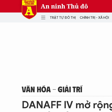
An ninh Thủ đô
TRẬT TỰ ĐÔ THỊ
CHÍNH TRỊ - XÃ HỘI
DANH MỤC
TRẬT TỰ ĐÔ THỊ
CHÍ
THẾ GIỚI
PH
Quân sự
THÀNH PHỐ THÔNG MINH
VĂ
THỂ THAO
SỐ
KINH DOANH
MU
VĂN HÓA - GIẢI TRÍ
DANAFF IV mở rộng