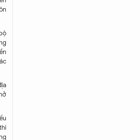
iển
gôn
 bộ
ng
nền
tác
địa
 mở
nếu
thi
ừng