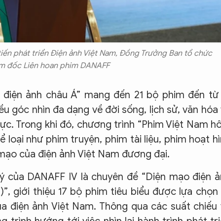
tiến phát triển Điện ảnh Việt Nam, Đồng Trưởng Ban tổ chức
ám đốc Liên hoan phim DANAFF
 điện ảnh châu Á” mang đến 21 bộ phim đến từ
iều góc nhìn đa dạng về đời sống, lịch sử, văn hóa
vực. Trong khi đó, chương trình “Phim Việt Nam 
 loại như phim truyện, phim tài liệu, phim hoạt h
mạo của điện ảnh Việt Nam đương đại.
ý của DANAFF IV là chuyên đề “Diện mạo điện ả
, giới thiệu 17 bộ phim tiêu biểu được lựa chọn
của điện ảnh Việt Nam. Thông qua các suất chiếu