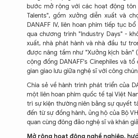
bước mở rộng với các hoạt động tôn v
Talents", gồm xưởng diễn xuất và c
DANAFF IV, liên hoan phim tiếp tục bổ
qua chương trình "Industry Days" - kh
xuất, nhà phát hành và nhà đầu tư tro
được nâng tầm như "Xưởng kịch bản" (S
cộng đồng DANAFF's Cinephiles và tổ
gian giao lưu giữa nghệ sĩ với công chún
Chia sẻ về hành trình phát triển của 
một liên hoan phim quốc tế tại Việt N
trì sự kiện thường niên bằng sự quyết
đến từ sự đồng hành, ủng hộ của Bộ VH
quan cùng đông đảo nghệ sĩ và khán giả
Mở rộng hoạt động nghề nghiệp, hướn