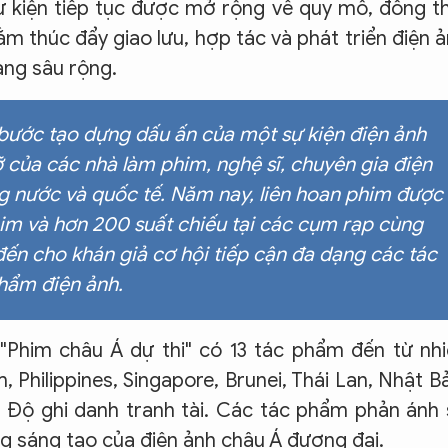
sự kiện tiếp tục được mở rộng về quy mô, đồng t
 thúc đẩy giao lưu, hợp tác và phát triển điện 
àng sâu rộng.
bước tạo dựng dấu ấn của một sự kiện điện ảnh
 của các nhà làm phim, nghệ sĩ, chuyên gia điện
g nước và quốc tế. Năm nay, liên hoan phim được
him và hơn 200 suất chiếu tại các cụm rạp cùng
ến cho khán giả cơ hội tiếp cận đa dạng các tác
hẩm điện ảnh.
Phim châu Á dự thi" có 13 tác phẩm đến từ nh
 Philippines, Singapore, Brunei, Thái Lan, Nhật B
 Độ ghi danh tranh tài. Các tác phẩm phản ánh
g sáng tạo của điện ảnh châu Á đương đại.