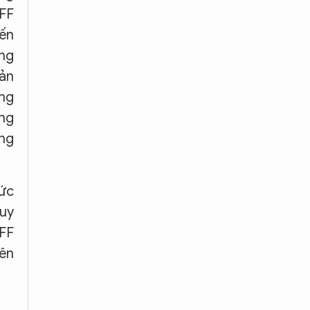
AFF
ến
ông
sản
ộng
ựng
ng
hức
duy
AFF
iên