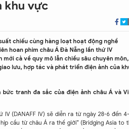
h khu vực
suất chiếu cùng hàng loạt hoạt động nghề
Liên hoan phim châu Á Đà Nẵng lần thứ IV
n mới cả về quy mô lẫn chiều sâu chuyên môn,
ao lưu, hợp tác và phát triển điện ảnh của kh
 bức tranh đa sắc của điện ảnh châu Á và Vi
 IV (DANAFF IV) sẽ diễn ra từ ngày 28-6 đến 4
ịp cầu từ châu Á ra thế giới” (Bridging Asia to 