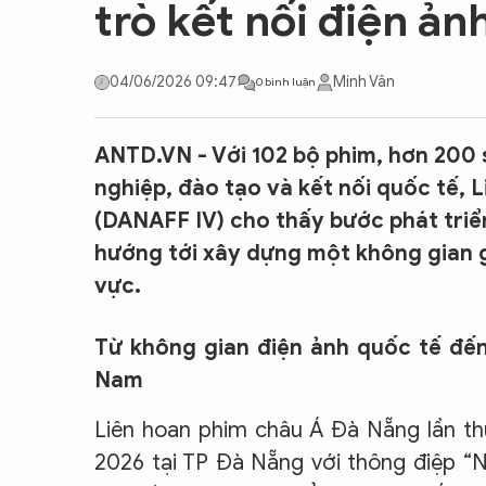
trò kết nối điện ản
CON ĐƯỜNG KHỞI NGHIỆP
04/06/2026 09:47
Minh Vân
0 bình luận
ANTD.VN - Với 102 bộ phim, hơn 200 
nghiệp, đào tạo và kết nối quốc tế, 
(DANAFF IV) cho thấy bước phát triể
hướng tới xây dựng một không gian gi
vực.
Từ không gian điện ảnh quốc tế đến
Nam
Liên hoan phim châu Á Đà Nẵng lần thứ
2026 tại TP Đà Nẵng với thông điệp “Nh