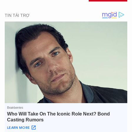
XIN CHÀO,
TÔI LÀ CHATBOT CỦA
Hãy hỏi tôi bất kỳ điều gì bạn cần biết về
An Ninh Thủ Đô nhé. Tôi sẵn sàng hỗ trợ!