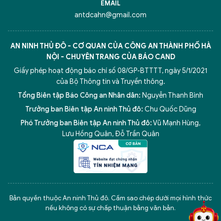
EMAIL
antdcahn@gmail.com
AN NINH THỦ ĐÔ - CƠ QUAN CỦA CÔNG AN THÀNH PHỐ HÀ
NỘI - CHUYÊN TRANG CỦA BÁO CAND
Giấy phép hoạt động báo chí số 08/GP-BTTTT, ngày 5/1/2021
của Bộ Thông tin và Truyền thông.
Tổng Biên tập Báo Công an Nhân dân:
Nguyễn Thanh Bình
Trưởng ban Biên tập An ninh Thủ đô:
Chu Quốc Dũng
Phó Trưởng ban Biên tập An ninh Thủ đô:
Vũ Mạnh Hùng
,
Lưu Hồng Quân
,
Đỗ Trần Quân
5 điểm nghẽn của Hà Nội
giải pháp xử lý điểm nghẽn của
Bản quyền thuộc An ninh Thủ đô. Cấm sao chép dưới mọi hình thức
nếu không có sự chấp thuận bằng văn bản.