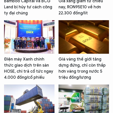
Bamboo Capital và BCG
Giá xăng giảm từ chiều
Land bị hủy tư cách công
nay, RON95E10 về hơn
ty đại chúng
22.300 đồng/lít
Điện máy Xanh chính
Giá vàng thế giới tăng
thức giao dịch trên sàn
dựng đứng, chỉ còn thấp
HOSE, chi trả cổ tức ngay
hơn vàng trong nước 5
4.000 đồng/cổ phiếu
triệu đồng/lượng