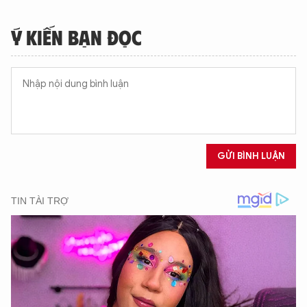
Ý KIẾN BẠN ĐỌC
XIN CHÀO,
TÔI LÀ CHATBOT CỦA
GỬI BÌNH LUẬN
Hãy hỏi tôi bất kỳ điều gì bạn cần biết về
An Ninh Thủ Đô nhé. Tôi sẵn sàng hỗ trợ!