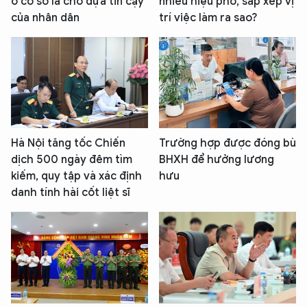
ở cơ sở là chỗ dựa tin cậy
nhiêu hiệu phó, sắp xếp vị
của nhân dân
trí việc làm ra sao?
Hà Nội tăng tốc Chiến
Trường hợp được đóng bù
dịch 500 ngày đêm tìm
BHXH để hưởng lương
kiếm, quy tập và xác định
hưu
danh tính hài cốt liệt sĩ