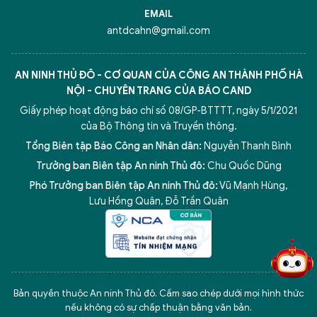
EMAIL
antdcahn@gmail.com
AN NINH THỦ ĐÔ - CƠ QUAN CỦA CÔNG AN THÀNH PHỐ HÀ
NỘI - CHUYÊN TRANG CỦA BÁO CAND
Giấy phép hoạt động báo chí số 08/GP-BTTTT, ngày 5/1/2021
của Bộ Thông tin và Truyền thông.
Tổng Biên tập Báo Công an Nhân dân:
Nguyễn Thanh Bình
Trưởng ban Biên tập An ninh Thủ đô:
Chu Quốc Dũng
Phó Trưởng ban Biên tập An ninh Thủ đô:
Vũ Mạnh Hùng
,
5 điểm nghẽn của Hà Nội
giải pháp xử lý điểm nghẽn của
Lưu Hồng Quân
,
Đỗ Trần Quân
Bản quyền thuộc An ninh Thủ đô. Cấm sao chép dưới mọi hình thức
nếu không có sự chấp thuận bằng văn bản.