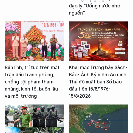
đạo lý “Uống nước nhớ
nguồn”
Bản lĩnh, trí tuệ trên mặt
Khai mạc Trưng bày Sách-
trận đấu tranh phòng,
Báo- Ảnh Kỷ niệm An ninh
chống tội phạm tham
Thủ đô xuất bản Số báo
nhũng, kinh tế, buôn lậu
đầu tiên 15/8/1976-
và môi trường
15/8/2026