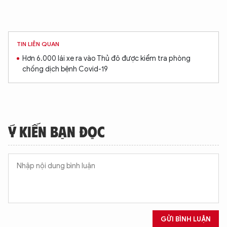
TIN LIÊN QUAN
Hơn 6.000 lái xe ra vào Thủ đô được kiểm tra phòng
XIN CHÀO,
chống dịch bệnh Covid-19
TÔI LÀ CHATBOT CỦA
Hãy hỏi tôi bất kỳ điều gì bạn cần biết về
Ý KIẾN BẠN ĐỌC
An Ninh Thủ Đô nhé. Tôi sẵn sàng hỗ trợ!
GỬI BÌNH LUẬN