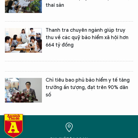
thai sản
Thanh tra chuyên ngành giúp truy
thu về các quỹ bảo hiểm xã hội hơn
664 tỷ đồng
XIN CHÀO,
TÔI LÀ CHATBOT CỦA
Chỉ tiêu bao phủ bảo hiểm y tế tăng
trưởng ấn tượng, đạt trên 90% dân
số
Hãy hỏi tôi bất kỳ điều gì bạn cần biết về
An Ninh Thủ Đô nhé. Tôi sẵn sàng hỗ trợ!