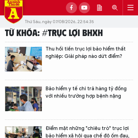
Thứ Sáu, ngày 07/08/2026, 22:54:35
TỪ KHÓA: #TRỤC LỢI BHXH
Thu hồi tiền trục lợi bảo hiểm thất
nghiệp: Giải pháp nào dứt điểm?
Bảo hiểm y tế chi trả hàng tỷ đồng
với nhiều trường hợp bệnh nặng
Điểm mặt những "chiêu trò" trục lợi
bảo hiểm xã hội qua chế độ ốm đau,