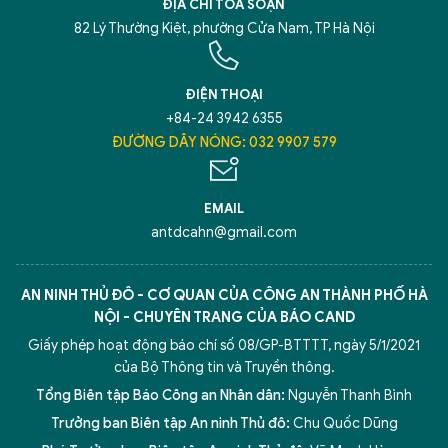
ĐỊA CHỈ TÒA SOẠN
82 Lý Thường Kiệt, phường Cửa Nam, TP Hà Nội
ĐIỆN THOẠI
+84-24 3942 6355
ĐƯỜNG DÂY NÓNG: 032 9907 579
EMAIL
antdcahn@gmail.com
AN NINH THỦ ĐÔ - CƠ QUAN CỦA CÔNG AN THÀNH PHỐ HÀ
NỘI - CHUYÊN TRANG CỦA BÁO CAND
Giấy phép hoạt động báo chí số 08/GP-BTTTT, ngày 5/1/2021
của Bộ Thông tin và Truyền thông.
Tổng Biên tập Báo Công an Nhân dân:
Nguyễn Thanh Bình
Trưởng ban Biên tập An ninh Thủ đô:
Chu Quốc Dũng