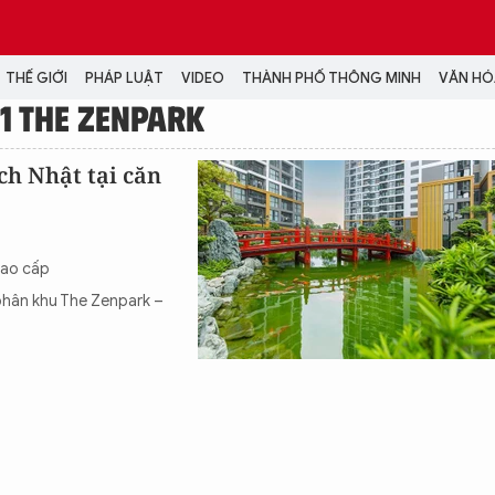
THẾ GIỚI
PHÁP LUẬT
VIDEO
THÀNH PHỐ THÔNG MINH
VĂN HÓA
1 THE ZENPARK
MEDIA
h Nhật tại căn
NH TRỊ - XÃ HỘI
VIDEO
Đại hội Đảng
PODCAST
ÁP LUẬT
ẢNH
cao cấp
LONGFORM
 phân khu The Zenpark –
N HÓA - GIẢI TRÍ
INFOGRAPHIC
NG Ở HÀ NỘI
LỊCH VẠN SỰ
LTIMEDIA
Podcast
Video
Ảnh
Infographic