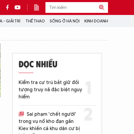
 - GIẢI TRÍ
THỂ THAO
SỐNG Ở HÀ NỘI
KINH DOANH
THÔNG TIN THÊM
CỘNG TÁC VỚI ANTĐ
ĐỌC NHIỀU
TRA CỨU XE
HOTLINE: 032 9907 579
Kiểm tra cư trú bắt giữ đối
tượng truy nã đặc biệt nguy
hiểm
Sai phạm 'chết người'
trong vụ nổ kho đạn gần
Kiev khiến cả khu dân cư bị