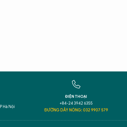
X
T
Hãy h
An N
ĐIỆN THOẠI
+84-24 3942 6355
P Hà Nội
ĐƯỜNG DÂY NÓNG: 032 9907 579
5 điểm nghẽn của Hà Nội
giải pháp xử lý đ