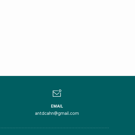
IN CHÀO,
ÔI LÀ CHATBOT CỦA
ỏi tôi bất kỳ điều gì bạn cần biết về
inh Thủ Đô nhé. Tôi sẵn sàng hỗ trợ!
EMAIL
antdcahn@gmail.com
iểm nghẽn của Thủ đô