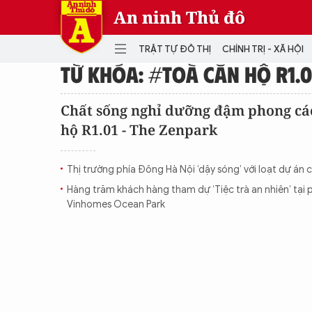
An ninh Thủ đô
TRẬT TỰ ĐÔ THỊ
CHÍNH TRỊ - XÃ HỘI
TỪ KHÓA: #TOÀ CĂN HỘ R1.0
DANH MỤC
Chất sống nghỉ dưỡng đậm phong các
hộ R1.01 - The Zenpark
TRẬT TỰ ĐÔ THỊ
CHÍ
THẾ GIỚI
PH
Thị trường phía Đông Hà Nội ‘dậy sóng’ với loạt dự án 
Quân sự
Hàng trăm khách hàng tham dự ‘Tiệc trà an nhiên’ tại
THÀNH PHỐ THÔNG MINH
VĂ
Vinhomes Ocean Park
THỂ THAO
SỐ
KINH DOANH
MU