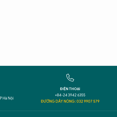
X
T
Hãy h
An N
ĐIỆN THOẠI
+84-24 3942 6355
P Hà Nội
ĐƯỜNG DÂY NÓNG: 032 9907 579
5 điểm nghẽn của Hà Nội
giải pháp xử lý đ