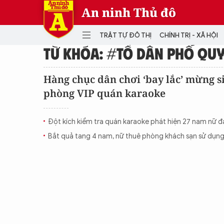
An ninh Thủ đô
TRẬT TỰ ĐÔ THỊ
CHÍNH TRỊ - XÃ HỘI
TỪ KHÓA: #TỔ DÂN PHỐ QU
DANH MỤC
Hàng chục dân chơi ‘bay lắc’ mừng s
phòng VIP quán karaoke
TRẬT TỰ ĐÔ THỊ
CHÍ
THẾ GIỚI
PH
Đột kích kiểm tra quán karaoke phát hiện 27 nam nữ đa
Quân sự
Bắt quả tang 4 nam, nữ thuê phòng khách sạn sử dụn
THÀNH PHỐ THÔNG MINH
VĂ
THỂ THAO
SỐ
KINH DOANH
MU