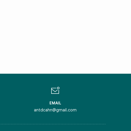
IN CHÀO,
ÔI LÀ CHATBOT CỦA
ỏi tôi bất kỳ điều gì bạn cần biết về
inh Thủ Đô nhé. Tôi sẵn sàng hỗ trợ!
EMAIL
antdcahn@gmail.com
iểm nghẽn của Thủ đô