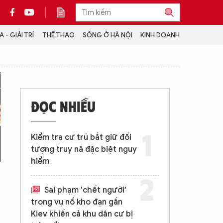
 - GIẢI TRÍ
THỂ THAO
SỐNG Ở HÀ NỘI
KINH DOANH
THÔNG TIN THÊM
CỘNG TÁC VỚI ANTĐ
ĐỌC NHIỀU
TRA CỨU XE
HOTLINE: 032 9907 579
Kiểm tra cư trú bắt giữ đối
tượng truy nã đặc biệt nguy
hiểm
Sai phạm 'chết người'
trong vụ nổ kho đạn gần
Kiev khiến cả khu dân cư bị