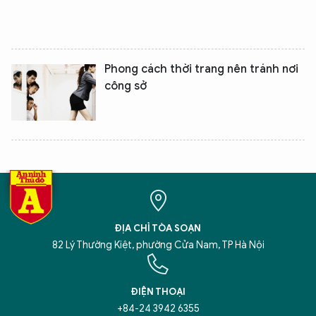
Phong cách thời trang nên tránh nơi
công sở
XIN CHÀO,
TÔI LÀ CHATBOT CỦA
Hãy hỏi tôi bất kỳ điều gì bạn cần biết về
An Ninh Thủ Đô nhé. Tôi sẵn sàng hỗ trợ!
ĐỊA CHỈ TÒA SOẠN
82 Lý Thường Kiệt, phường Cửa Nam, TP Hà Nội
ĐIỆN THOẠI
+84-24 3942 6355