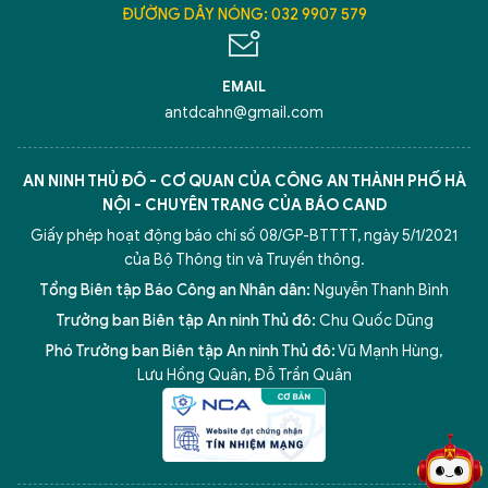
ĐƯỜNG DÂY NÓNG: 032 9907 579
EMAIL
antdcahn@gmail.com
AN NINH THỦ ĐÔ - CƠ QUAN CỦA CÔNG AN THÀNH PHỐ HÀ
NỘI - CHUYÊN TRANG CỦA BÁO CAND
Giấy phép hoạt động báo chí số 08/GP-BTTTT, ngày 5/1/2021
của Bộ Thông tin và Truyền thông.
Tổng Biên tập Báo Công an Nhân dân:
Nguyễn Thanh Bình
Trưởng ban Biên tập An ninh Thủ đô:
Chu Quốc Dũng
Phó Trưởng ban Biên tập An ninh Thủ đô:
Vũ Mạnh Hùng
,
5 điểm nghẽn của Hà Nội
giải pháp xử lý điểm nghẽn của
Lưu Hồng Quân
,
Đỗ Trần Quân