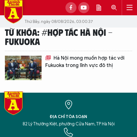
Thứ Bảy, ngày 08/08/2026, 03:00:37
TỪ KHÓA: #HỢP TÁC HÀ NỘI -
FUKUOKA
Hà Nội mong muốn hợp tác với
Fukuoka trong lĩnh vực đô thị
ĐỊA CHỈ TÒA SOẠN
82 Lý Thường Kiệt, phường Cửa Nam, TP Hà Nội
XIN CHÀO,