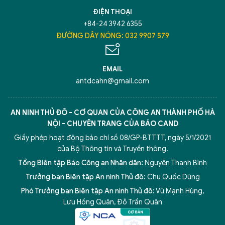
TÔI LÀ CHATBOT CỦA
ĐIỆN THOẠI
+84-24 3942 6355
Hãy hỏi tôi bất kỳ điều gì bạn cần biết về
ĐƯỜNG DÂY NÓNG: 032 9907 579
An Ninh Thủ Đô nhé. Tôi sẵn sàng hỗ trợ!
EMAIL
antdcahn@gmail.com
AN NINH THỦ ĐÔ - CƠ QUAN CỦA CÔNG AN THÀNH PHỐ HÀ
NỘI - CHUYÊN TRANG CỦA BÁO CAND
Giấy phép hoạt động báo chí số 08/GP-BTTTT, ngày 5/1/2021
của Bộ Thông tin và Truyền thông.
Tổng Biên tập Báo Công an Nhân dân:
Nguyễn Thanh Bình
Trưởng ban Biên tập An ninh Thủ đô:
Chu Quốc Dũng
Phó Trưởng ban Biên tập An ninh Thủ đô:
Vũ Mạnh Hùng
,
5 điểm nghẽn của Hà Nội
giải pháp xử lý điểm nghẽn của
Lưu Hồng Quân
,
Đỗ Trần Quân