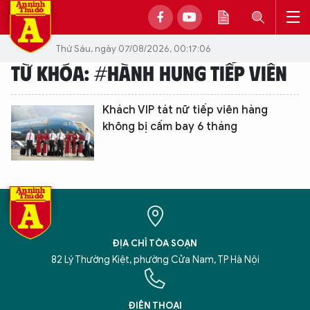
Thứ Sáu, ngày 07/08/2026, 00:17:06
TỪ KHÓA: #HÀNH HUNG TIẾP VIÊN
Khách VIP tát nữ tiếp viên hàng
không bị cấm bay 6 tháng
ĐỊA CHỈ TÒA SOẠN
82 Lý Thường Kiệt, phường Cửa Nam, TP Hà Nội
XIN CHÀO,
TÔI LÀ CHATBOT CỦA
ĐIỆN THOẠI