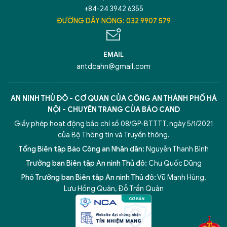
+84-24 3942 6355
ĐƯỜNG DÂY NÓNG: 032 9907 579
Hãy hỏi tôi bất kỳ điều gì bạn cần biết về
An Ninh Thủ Đô nhé. Tôi sẵn sàng hỗ trợ!
EMAIL
antdcahn@gmail.com
AN NINH THỦ ĐÔ - CƠ QUAN CỦA CÔNG AN THÀNH PHỐ HÀ
NỘI - CHUYÊN TRANG CỦA BÁO CAND
Giấy phép hoạt động báo chí số 08/GP-BTTTT, ngày 5/1/2021
của Bộ Thông tin và Truyền thông.
Tổng Biên tập Báo Công an Nhân dân:
Nguyễn Thanh Bình
Trưởng ban Biên tập An ninh Thủ đô:
Chu Quốc Dũng
Phó Trưởng ban Biên tập An ninh Thủ đô:
Vũ Mạnh Hùng
,
5 điểm nghẽn của Hà Nội
giải pháp xử lý điểm nghẽn của
Lưu Hồng Quân
,
Đỗ Trần Quân