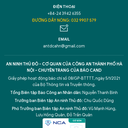
TÔI LÀ CHATBOT CỦA
ĐIỆN THOẠI
+84-24 3942 6355
Hãy hỏi tôi bất kỳ điều gì bạn cần biết về
ĐƯỜNG DÂY NÓNG: 032 9907 579
An Ninh Thủ Đô nhé. Tôi sẵn sàng hỗ trợ!
EMAIL
antdcahn@gmail.com
AN NINH THỦ ĐÔ - CƠ QUAN CỦA CÔNG AN THÀNH PHỐ HÀ
NỘI - CHUYÊN TRANG CỦA BÁO CAND
Giấy phép hoạt động báo chí số 08/GP-BTTTT, ngày 5/1/2021
của Bộ Thông tin và Truyền thông.
Tổng Biên tập Báo Công an Nhân dân:
Nguyễn Thanh Bình
Trưởng ban Biên tập An ninh Thủ đô:
Chu Quốc Dũng
Phó Trưởng ban Biên tập An ninh Thủ đô:
Vũ Mạnh Hùng
,
5 điểm nghẽn của Hà Nội
giải pháp xử lý điểm nghẽn của
Lưu Hồng Quân
,
Đỗ Trần Quân