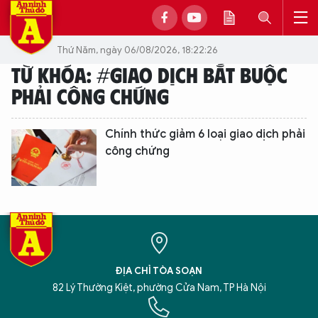
Thứ Năm, ngày 06/08/2026, 18:22:26
TỪ KHÓA: #GIAO DỊCH BẮT BUỘC
PHẢI CÔNG CHỨNG
Chính thức giảm 6 loại giao dịch phải
công chứng
ĐỊA CHỈ TÒA SOẠN
82 Lý Thường Kiệt, phường Cửa Nam, TP Hà Nội
XIN CHÀO,