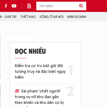
 - GIẢI TRÍ
THỂ THAO
SỐNG Ở HÀ NỘI
KINH DOANH
THÔNG TIN THÊM
CỘNG TÁC VỚI ANTĐ
ĐỌC NHIỀU
TRA CỨU XE
HOTLINE: 032 9907 579
Kiểm tra cư trú bắt giữ đối
tượng truy nã đặc biệt nguy
hiểm
Sai phạm 'chết người'
trong vụ nổ kho đạn gần
Kiev khiến cả khu dân cư bị