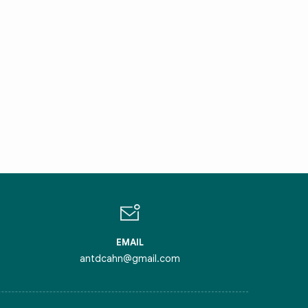
IN CHÀO,
ÔI LÀ CHATBOT CỦA
ỏi tôi bất kỳ điều gì bạn cần biết về
inh Thủ Đô nhé. Tôi sẵn sàng hỗ trợ!
EMAIL
antdcahn@gmail.com
iểm nghẽn của Thủ đô