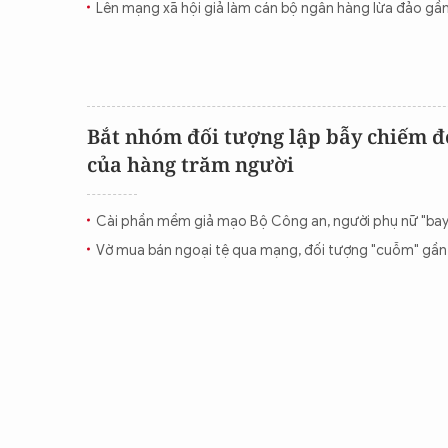
Lên mạng xã hội giả làm cán bộ ngân hàng lừa đảo gần 
CON ĐƯỜNG KHỞI NGHIỆP
Bắt nhóm đối tượng lập bẫy chiếm đo
của hàng trăm người
Cài phần mềm giả mạo Bộ Công an, người phụ nữ "bay
Vờ mua bán ngoại tệ qua mạng, đối tượng "cuỗm" gần