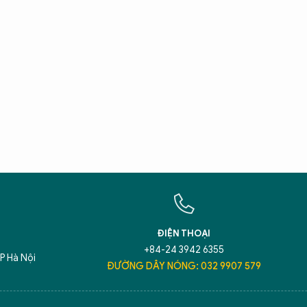
X
T
Hãy h
An N
ĐIỆN THOẠI
+84-24 3942 6355
P Hà Nội
ĐƯỜNG DÂY NÓNG: 032 9907 579
5 điểm nghẽn của Hà Nội
giải pháp xử lý đ