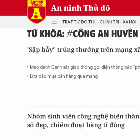
An ninh Thủ đô
TRẬT TỰ ĐÔ THỊ
CHÍNH TRỊ - XÃ HỘI
TỪ KHÓA: #CÔNG AN HUYỆN
DANH MỤC
'Sập bẫy" trúng thưởng trên mạng xã
TRẬT TỰ ĐÔ THỊ
CHÍ
Mạo danh Cảnh sát giao thông gọi điện thông báo “ph
THẾ GIỚI
PH
Lừa đảo mua bán hàng qua mạng
Quân sự
THÀNH PHỐ THÔNG MINH
VĂ
THỂ THAO
SỐ
KINH DOANH
MU
Nhóm sinh viên công nghệ biến thành
số đẹp, chiếm đoạt hàng tỉ đồng