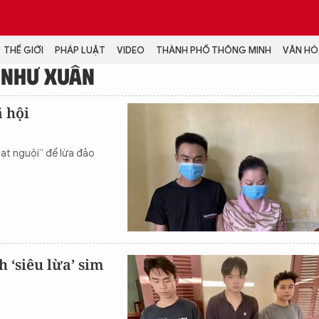
THẾ GIỚI
PHÁP LUẬT
VIDEO
THÀNH PHỐ THÔNG MINH
VĂN HÓA
 NHƯ XUÂN
MEDIA
 hội
NH TRỊ - XÃ HỘI
VIDEO
Đại hội Đảng
PODCAST
ạt nguội” để lừa đảo
ÁP LUẬT
ẢNH
LONGFORM
N HÓA - GIẢI TRÍ
INFOGRAPHIC
NG Ở HÀ NỘI
LỊCH VẠN SỰ
LTIMEDIA
Podcast
 ‘siêu lừa’ sim
Video
Ảnh
Infographic