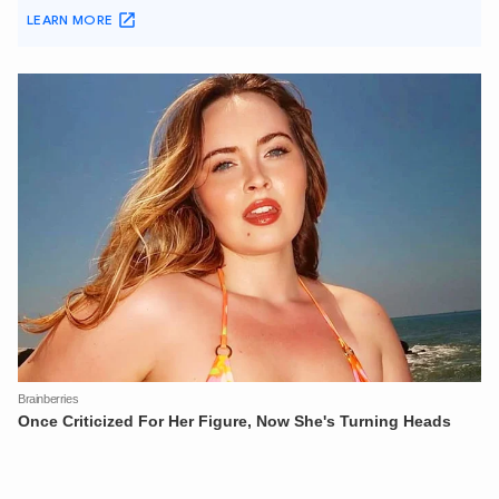
XIN CHÀO,
TÔI LÀ CHATBOT CỦA
Hãy hỏi tôi bất kỳ điều gì bạn cần biết về
An Ninh Thủ Đô nhé. Tôi sẵn sàng hỗ trợ!