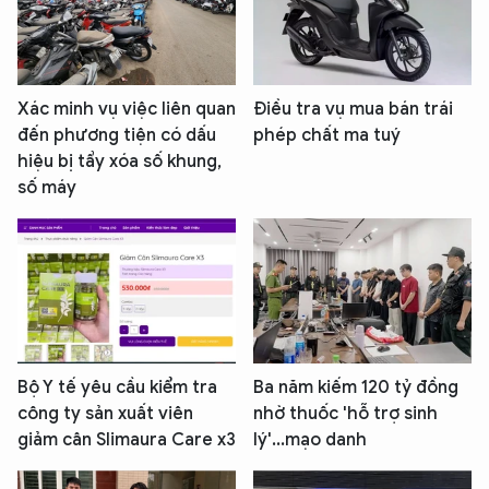
Xác minh vụ việc liên quan
Điều tra vụ mua bán trái
đến phương tiện có dấu
phép chất ma tuý
hiệu bị tẩy xóa số khung,
số máy
Bộ Y tế yêu cầu kiểm tra
Ba năm kiếm 120 tỷ đồng
công ty sản xuất viên
nhờ thuốc 'hỗ trợ sinh
giảm cân Slimaura Care x3
lý'...mạo danh