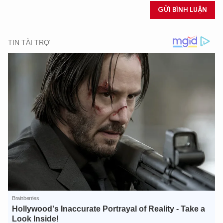
GỬI BÌNH LUẬN