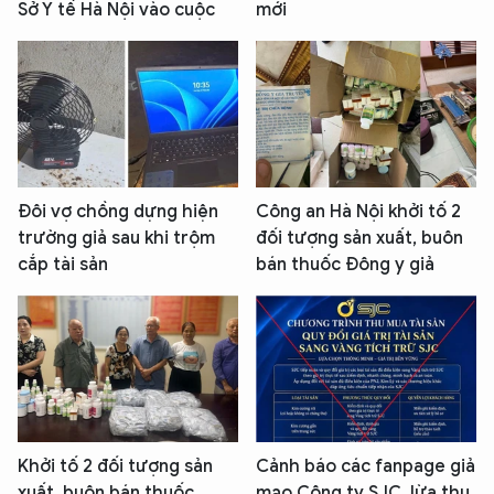
Sở Y tế Hà Nội vào cuộc
mới
Đôi vợ chồng dựng hiện
Công an Hà Nội khởi tố 2
trường giả sau khi trộm
đối tượng sản xuất, buôn
cắp tài sản
bán thuốc Đông y giả
Khởi tố 2 đối tượng sản
Cảnh báo các fanpage giả
xuất, buôn bán thuốc
mạo Công ty SJC, lừa thu