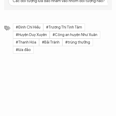
Các đối tượng lừa đảo nhắm vào nhóm đối tượng nào?
#Đinh Chí Hiếu
#Trương Thị Tịnh Tâm
#Huyện Duy Xuyên
#Công an huyện Như Xuân
#Thanh Hóa
#Bãi Trành
#trúng thưởng
#lừa đảo