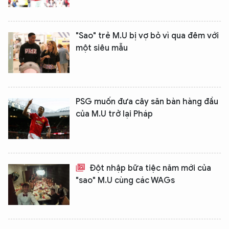
"Sao" trẻ M.U bị vợ bỏ vì qua đêm với
một siêu mẫu
PSG muốn đưa cây săn bàn hàng đầu
của M.U trở lại Pháp
Đột nhập bữa tiệc năm mới của
"sao" M.U cùng các WAGs