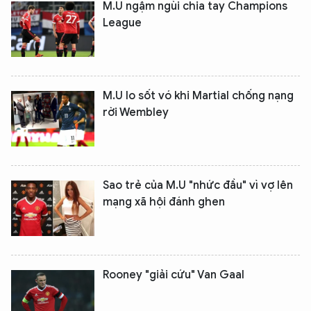
M.U ngậm ngùi chia tay Champions
League
M.U lo sốt vó khi Martial chống nạng
rời Wembley
Sao trẻ của M.U "nhức đầu" vì vợ lên
mạng xã hội đánh ghen
Rooney "giải cứu" Van Gaal