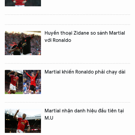
Huyền thoại Zidane so sánh Martial
với Ronaldo
Martial khiến Ronaldo phải chạy dài
XIN CHÀO,
TÔI LÀ CHATBOT CỦA
Hãy hỏi tôi bất kỳ điều gì bạn cần biết về
Martial nhận danh hiệu đầu tiên tại
An Ninh Thủ Đô nhé. Tôi sẵn sàng hỗ trợ!
M.U