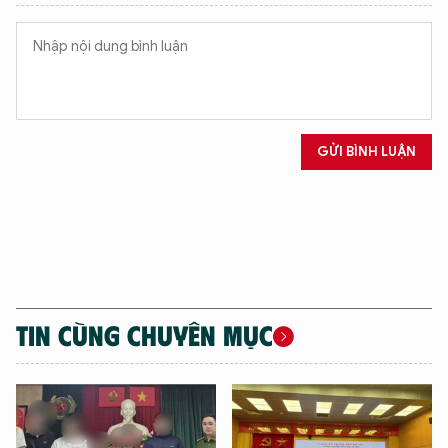
TÔI LÀ CHATBOT CỦA
Hãy hỏi tôi bất kỳ điều gì bạn cần biết về
An Ninh Thủ Đô nhé. Tôi sẵn sàng hỗ trợ!
GỬI BÌNH LUẬN
TIN CÙNG CHUYÊN MỤC