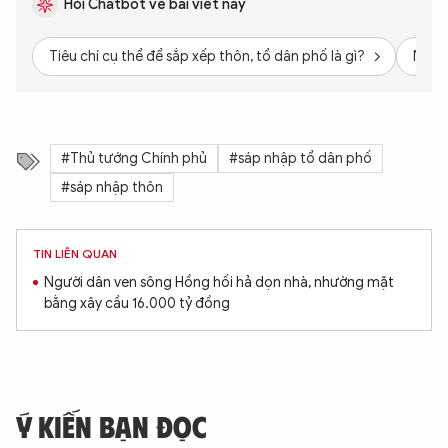
Hỏi Chatbot về bài viết này
Tiêu chí cụ thể để sắp xếp thôn, tổ dân phố là gì?
Những
#Thủ tướng Chính phủ
#sáp nhập tổ dân phố
#sáp nhập thôn
TIN LIÊN QUAN
Người dân ven sông Hồng hối hả dọn nhà, nhường mặt
bằng xây cầu 16.000 tỷ đồng
Ý KIẾN BẠN ĐỌC
XIN CHÀO,