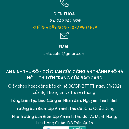
ĐIỆN THOẠI
+84-24 3942 6355
ĐƯỜNG DÂY NÓNG: 032 9907 579
EMAIL
antdcahn@gmail.com
AN NINH THỦ ĐÔ - CƠ QUAN CỦA CÔNG AN THÀNH PHỐ HÀ
NỘI - CHUYÊN TRANG CỦA BÁO CAND
Giấy phép hoạt động báo chí số 08/GP-BTTTT, ngày 5/1/2021
của Bộ Thông tin và Truyền thông.
Tổng Biên tập Báo Công an Nhân dân:
Nguyễn Thanh Bình
Trưởng ban Biên tập An ninh Thủ đô:
Chu Quốc Dũng
Phó Trưởng ban Biên tập An ninh Thủ đô:
Vũ Mạnh Hùng
,
5 điểm nghẽn của Hà Nội
giải pháp xử lý điểm nghẽn của
Lưu Hồng Quân
,
Đỗ Trần Quân