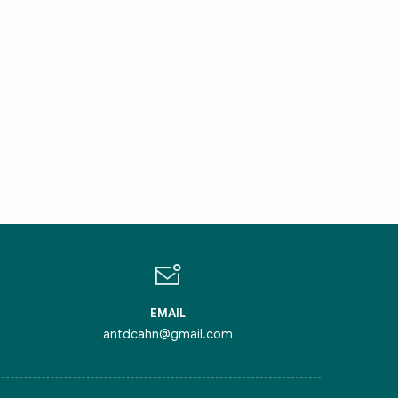
IN CHÀO,
ÔI LÀ CHATBOT CỦA
ỏi tôi bất kỳ điều gì bạn cần biết về
inh Thủ Đô nhé. Tôi sẵn sàng hỗ trợ!
EMAIL
antdcahn@gmail.com
iểm nghẽn của Thủ đô