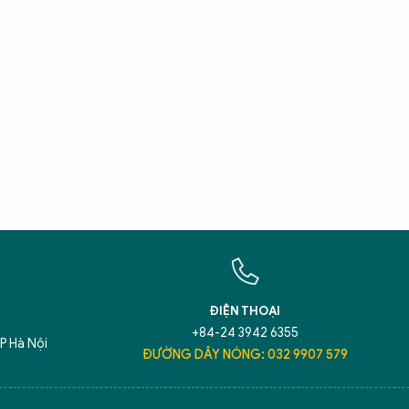
X
T
Hãy h
An N
ĐIỆN THOẠI
+84-24 3942 6355
P Hà Nội
ĐƯỜNG DÂY NÓNG: 032 9907 579
5 điểm nghẽn của Hà Nội
giải pháp xử lý đ