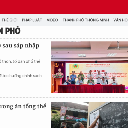
THẾ GIỚI
PHÁP LUẬT
VIDEO
THÀNH PHỐ THÔNG MINH
VĂN HÓA
N PHỐ
MEDIA
ở sau sáp nhập
NH TRỊ - XÃ HỘI
VIDEO
Đại hội Đảng
PODCAST
 thôn, tổ dân phố thế
ÁP LUẬT
ẢNH
LONGFORM
 được hưởng chính sách
N HÓA - GIẢI TRÍ
INFOGRAPHIC
NG Ở HÀ NỘI
LỊCH VẠN SỰ
LTIMEDIA
Podcast
ương án tổng thể
Video
Ảnh
Infographic