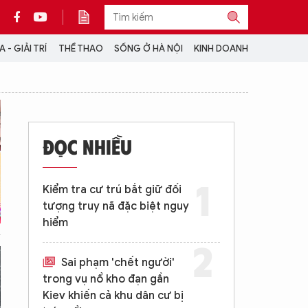
 - GIẢI TRÍ
THỂ THAO
SỐNG Ở HÀ NỘI
KINH DOANH
THÔNG TIN THÊM
CỘNG TÁC VỚI ANTĐ
ĐỌC NHIỀU
TRA CỨU XE
HOTLINE: 032 9907 579
Kiểm tra cư trú bắt giữ đối
tượng truy nã đặc biệt nguy
hiểm
Sai phạm 'chết người'
trong vụ nổ kho đạn gần
Kiev khiến cả khu dân cư bị