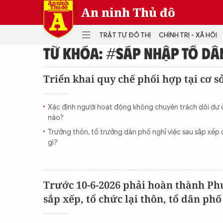
An ninh Thủ đô
TRẬT TỰ ĐÔ THỊ
CHÍNH TRỊ - XÃ HỘI
TỪ KHÓA: #SÁP NHẬP TỔ DÂ
DANH MỤC
Triển khai quy chế phối hợp tại cơ s
TRẬT TỰ ĐÔ THỊ
CHÍ
Xác định người hoạt động không chuyên trách dôi dư ở
THẾ GIỚI
PH
nào?
Quân sự
Trưởng thôn, tổ trưởng dân phố nghỉ việc sau sắp xếp
THÀNH PHỐ THÔNG MINH
VĂ
gì?
THỂ THAO
SỐ
KINH DOANH
MU
Trước 10-6-2026 phải hoàn thành Ph
sắp xếp, tổ chức lại thôn, tổ dân phố