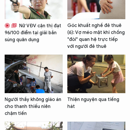
Góc khuất nghề đẻ thuê
Nữ VĐV cận thị đạt
(6): Vợ méo mặt khi chồng
96/100 điểm tại giải bắn
"đòi" quan hệ trực tiếp
súng quân dụng
với người đẻ thuê
Người thầy không giáo án
Thiện nguyện qua tiếng
cho thanh thiếu niên
hát
chậm tiến