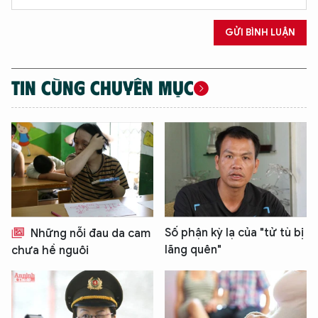
GỬI BÌNH LUẬN
TIN CÙNG CHUYÊN MỤC
Số phận kỳ lạ của "tử tù bị
Những nỗi đau da cam
lãng quên"
chưa hề nguôi