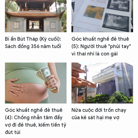
Bí ẩn Bút Tháp (Kỳ cuối):
Góc khuất nghề đẻ thuê
Sách đồng 356 năm tuổi
(5): Người thuê "phủi tay"
vì thai nhi là con gái
Góc khuất nghề đẻ thuê
Nửa cuộc đời trốn chạy
(4): Chồng nhẫn tâm đẩy
của kẻ sát hại mẹ vợ
vợ đi đẻ thuê, kiếm tiền tỷ
đút túi