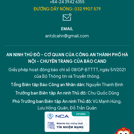
+84-24 3942 6355
ĐƯỜNG DÂY NÓNG: 032 9907 579
EMAIL
antdcahn@gmail.com
AN NINH THỦ ĐÔ - CƠ QUAN CỦA CÔNG AN THÀNH PHỐ HÀ
NỘI - CHUYÊN TRANG CỦA BÁO CAND
Giấy phép hoạt động báo chí số 08/GP-BTTTT, ngày 5/1/2021
của Bộ Thông tin và Truyền thông.
Tổng Biên tập Báo Công an Nhân dân:
Nguyễn Thanh Bình
Trưởng ban Biên tập An ninh Thủ đô:
Chu Quốc Dũng
Phó Trưởng ban Biên tập An ninh Thủ đô:
Vũ Mạnh Hùng
,
5 điểm nghẽn của Hà Nội
giải pháp xử lý điểm nghẽn của
Lưu Hồng Quân
,
Đỗ Trần Quân