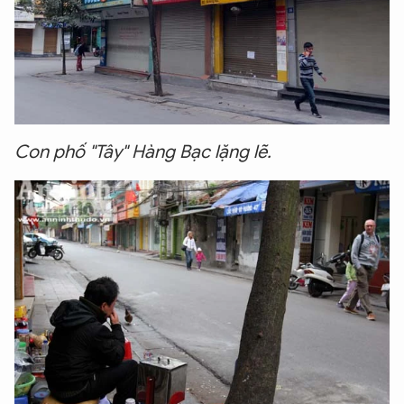
Con phố "Tây" Hàng Bạc lặng lẽ.
XIN CHÀO,
TÔI LÀ CHATBOT CỦA
Hãy hỏi tôi bất kỳ điều gì bạn cần biết về
An Ninh Thủ Đô nhé. Tôi sẵn sàng hỗ trợ!