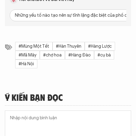
Những yếu tố nào tạo nên sự tĩnh lặng đặc biệt của phố cổ H
#Mùng Một Tết
#Hàn Thuyên
#Hàng Lược
#Mã Mây
#chợ hoa
#Hàng Đào
#cụ bà
#Hà Nội
Ý KIẾN BẠN ĐỌC