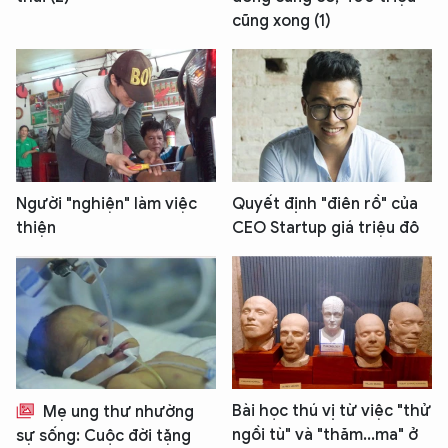
cũng xong (1)
Người "nghiện" làm việc
Quyết định "điên rồ" của
thiện
CEO Startup giá triệu đô
Bài học thú vị từ việc "thử
Mẹ ung thư nhường
ngồi tù" và "thăm...ma" ở
sự sống: Cuộc đời tặng