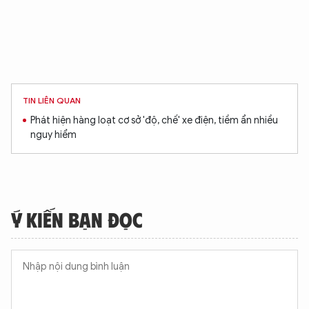
TIN LIÊN QUAN
Phát hiện hàng loạt cơ sở 'độ, chế' xe điện, tiềm ẩn nhiều
nguy hiểm
Ý KIẾN BẠN ĐỌC
XIN CHÀO,
TÔI LÀ CHATBOT CỦA
Hãy hỏi tôi bất kỳ điều gì bạn cần biết về