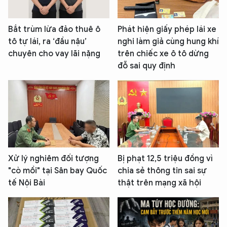
Bắt trùm lừa đảo thuê ô
Phát hiện giấy phép lái xe
tô tự lái, ra ‘đầu nậu’
nghi làm giả cùng hung khí
chuyên cho vay lãi nặng
trên chiếc xe ô tô dừng
đỗ sai quy định
Xử lý nghiêm đối tượng
Bị phạt 12,5 triệu đồng vì
"cò mồi" tại Sân bay Quốc
chia sẻ thông tin sai sự
tế Nội Bài
thật trên mạng xã hội