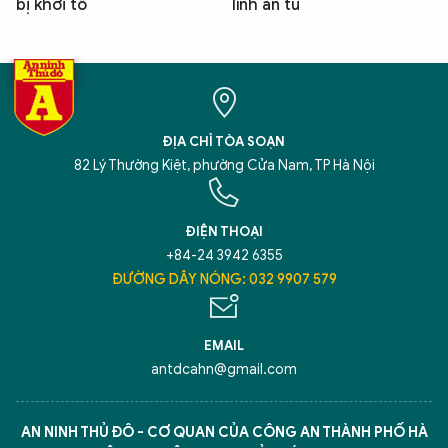
bị khởi tố
lĩnh án tù
ĐỊA CHỈ TÒA SOẠN
82 Lý Thường Kiệt, phường Cửa Nam, TP Hà Nội
ĐIỆN THOẠI
+84-24 3942 6355
ĐƯỜNG DÂY NÓNG: 032 9907 579
EMAIL
antdcahn@gmail.com
AN NINH THỦ ĐÔ - CƠ QUAN CỦA CÔNG AN THÀNH PHỐ HÀ