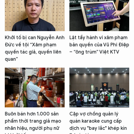
Khởi tố bị can Nguyễn Anh
Lật tẩy hành vi xâm phạm
Đức về tội “Xâm phạm
bản quyền của Vũ Phi Điệp
quyền tác giả, quyền liên
– “ông trùm” Việt KTV
quan”
Buôn bán hơn 1.000 sản
Cặp vợ chồng quản lý
phẩm thời trang giả mạo
quán karaoke cung cấp
nhãn hiệu, người phụ nữ
dịch vụ "bay lắc" khép kín