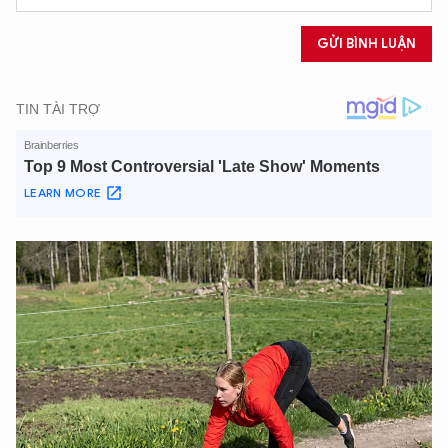
An Ninh Thủ Đô nhé. Tôi sẵn sàng hỗ trợ!
GỬI BÌNH LUẬN