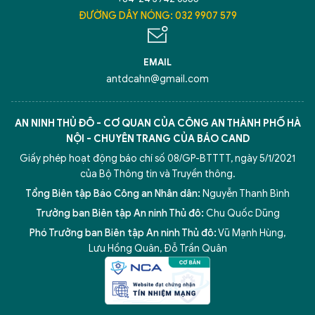
ĐƯỜNG DÂY NÓNG: 032 9907 579
EMAIL
antdcahn@gmail.com
AN NINH THỦ ĐÔ - CƠ QUAN CỦA CÔNG AN THÀNH PHỐ HÀ
NỘI - CHUYÊN TRANG CỦA BÁO CAND
Giấy phép hoạt động báo chí số 08/GP-BTTTT, ngày 5/1/2021
của Bộ Thông tin và Truyền thông.
Tổng Biên tập Báo Công an Nhân dân:
Nguyễn Thanh Bình
Trưởng ban Biên tập An ninh Thủ đô:
Chu Quốc Dũng
Phó Trưởng ban Biên tập An ninh Thủ đô:
Vũ Mạnh Hùng
,
Lưu Hồng Quân
,
Đỗ Trần Quân
5 điểm nghẽn của Hà Nội
giải pháp xử lý điểm nghẽn của