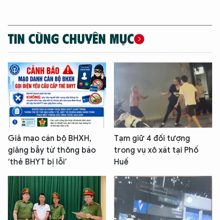
TIN CÙNG CHUYÊN MỤC
Giả mạo cán bộ BHXH,
Tạm giữ 4 đối tượng
giăng bẫy từ thông báo
trong vụ xô xát tại Phố
‘thẻ BHYT bị lỗi’
Huế