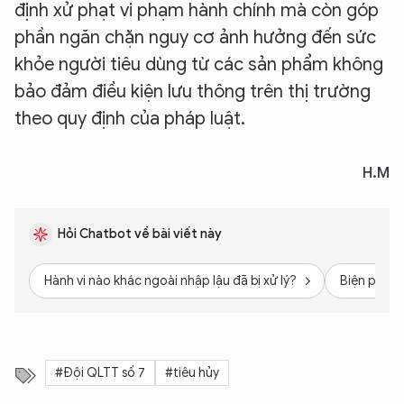
định xử phạt vi phạm hành chính mà còn góp
phần ngăn chặn nguy cơ ảnh hưởng đến sức
khỏe người tiêu dùng từ các sản phẩm không
bảo đảm điều kiện lưu thông trên thị trường
theo quy định của pháp luật.
H.M
Hỏi Chatbot về bài viết này
Hành vi nào khác ngoài nhập lậu đã bị xử lý?
Biện pháp 
#Đội QLTT số 7
#tiêu hủy