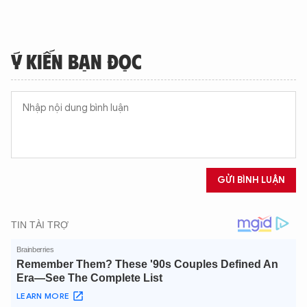
TÔI LÀ CHATBOT CỦA
Ý KIẾN BẠN ĐỌC
Hãy hỏi tôi bất kỳ điều gì bạn cần biết về
An Ninh Thủ Đô nhé. Tôi sẵn sàng hỗ trợ!
GỬI BÌNH LUẬN