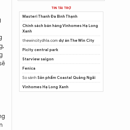
thông tin chi tiết dự án
lotte eco smart city
TIN TÀI TRỢ
Mai Chí Thọ
Masteri Thanh Đa Bình Thạnh
g
dự án khu phức hợp compound
Palm city
cao
tầng
Chính sách bán hàng Vinhomes Hạ Long
Xanh
Căn hộ
Bcons Central Park
Phan Trung
g
thewincitydhla.com
dự án The Win City
Tiện ích Central Lakeside
g,
Picity central park
ng
dự án
central lakeside
trung văn
Starview saigon
sẽ
Mua
bán nhà đất phường Hòa Hưng
TP.HCM
Fenica
Ưu Đãi Lãi Suất
Vinhomes Hóc Môn
Tốt Nhất
So sánh
Sản phẩm Coastal Quảng Ngãi
Thông tin mới nhất
Vin Hạ Long Xanh
Vinhomes Hạ Long Xanh
ng
n