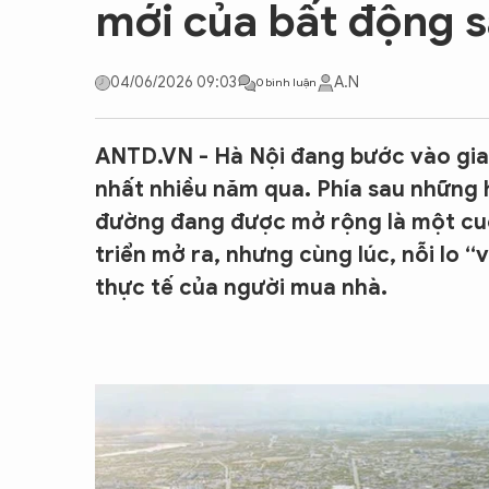
mới của bất động s
CON ĐƯỜNG KHỞI NGHIỆP
04/06/2026 09:03
A.N
0 bình luận
ANTD.VN - Hà Nội đang bước vào gia
nhất nhiều năm qua. Phía sau những 
đường đang được mở rộng là một cuộc
triển mở ra, nhưng cùng lúc, nỗi lo
thực tế của người mua nhà.