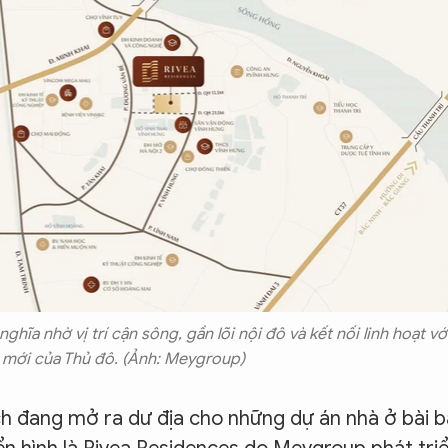
ĩa nhờ vị trí cận sông, gần lõi nội đô và kết nối linh hoạt vớ
n mới của Thủ đô. (Ảnh: Meygroup)
ch đang mở ra dư địa cho những dự án nhà ở bài 