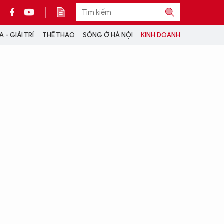
 - GIẢI TRÍ
THỂ THAO
SỐNG Ở HÀ NỘI
KINH DOANH
THÔNG TIN THÊM
CỘNG TÁC VỚI ANTĐ
TRA CỨU XE
HOTLINE: 032 9907 579