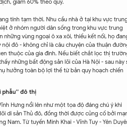
dịch, giảm 60% theo quý.
ang tính tạm thời. Nhu cầu nhà ở tại khu vực trun
biệt ở nhóm người dân sống trong khu vực trung
n những vùng ngoại ô xa xôi, thiếu kết nối, họ đan
nội đô - không chỉ là câu chuyện của thuận đườn
en thuộc của gia đình. Nếu biết chắt lọc thị trườ
thấy những bất động sản lõi của Hà Nội - sau này 
thụ hưởng toàn bộ lợi thế từ bản quy hoạch chiến
i phẫu” đô thị
Vĩnh Hưng nổi lên như một tọa độ đáng chú ý khi
õi di sản Thủ đô, đồng thời được củng cố bởi mạ
ông Nam. Từ tuyến Minh Khai - Vĩnh Tuy - Yên Duyê