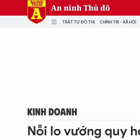
An ninh Thủ đô
TRẬT TỰ ĐÔ THỊ
CHÍNH TRỊ - XÃ HỘI
DANH MỤC
TRẬT TỰ ĐÔ THỊ
CHÍ
THẾ GIỚI
PH
Quân sự
THÀNH PHỐ THÔNG MINH
VĂ
THỂ THAO
SỐ
KINH DOANH
MU
KINH DOANH
Nỗi lo vướng quy h