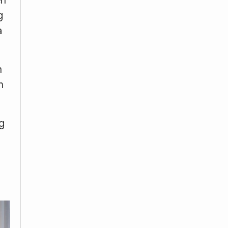
ển
g
a
h
h
g