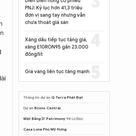
Diễn biến nóng cổ phiếu
PNJ: Kỷ lục hơn 41,3 triệu
,
đơn vị sang tay nhưng vẫn
chưa thoát giá sàn
h
ên
Xăng dầu tiếp tục tăng giá,
xăng E10RON95 gần 23.000
g
đồng/lít
Giá vàng liên tục tăng mạnh
dài
Thông tin dự án
Q Terra Phát Đạt
Dự án
Bcons Central
Mặt Bằng D'.Patrimony
94 Lò Đúc
Casa Luna Phú Mỹ Hưng