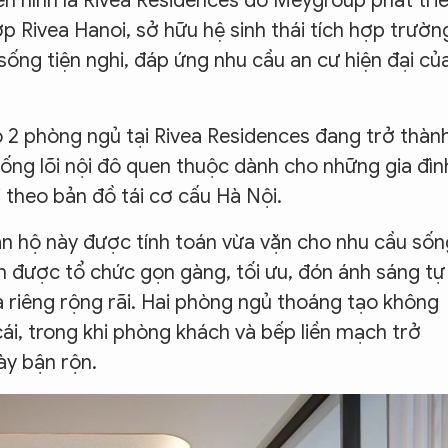
iển hình là Rivea Residences do Meygroup phát tri
p Rivea Hanoi, sở hữu hệ sinh thái tích hợp trườn
sống tiện nghi, đáp ứng nhu cầu an cư hiện đại củ
 2 phòng ngủ tại Rivea Residences đang trở thàn
 sống lõi nội đô quen thuộc dành cho những gia đìn
 theo bản đồ tái cơ cấu Hà Nội.
căn hộ này được tính toán vừa vặn cho nhu cầu sốn
an được tổ chức gọn gàng, tối ưu, đón ánh sáng tự
a riêng rộng rãi. Hai phòng ngủ thoáng tạo không
cái, trong khi phòng khách và bếp liền mạch trở
ày bận rộn.