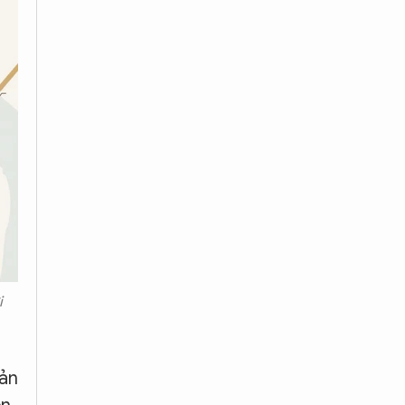
i
bản