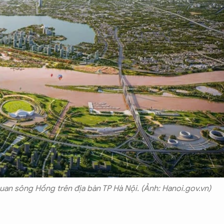
quan sông Hồng trên địa bàn TP Hà Nội. (Ảnh: Hanoi.gov.vn)