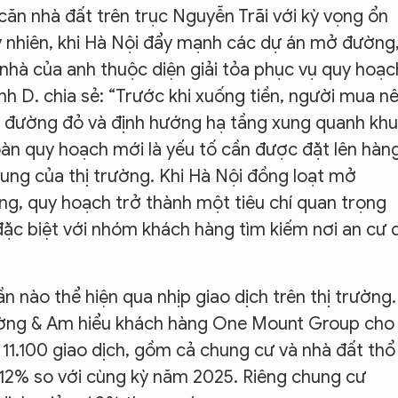
ăn nhà đất trên trục Nguyễn Trãi với kỳ vọng ổn
Tuy nhiên, khi Hà Nội đẩy mạnh các dự án mở đường
n nhà của anh thuộc diện giải tỏa phục vụ quy hoạc
nh D. chia sẻ: “Trước khi xuống tiền, người mua n
iới đường đỏ và định hướng hạ tầng xung quanh khu
 toàn quy hoạch mới là yếu tố cần được đặt lên hàn
ung của thị trường. Khi Hà Nội đồng loạt mở
ầng, quy hoạch trở thành một tiêu chí quan trọng
đặc biệt với nhóm khách hàng tìm kiếm nơi an cư 
 nào thể hiện qua nhịp giao dịch trên thị trường.
rường & Am hiểu khách hàng One Mount Group cho
 11.100 giao dịch, gồm cả chung cư và nhà đất thổ
 12% so với cùng kỳ năm 2025. Riêng chung cư