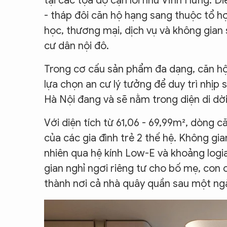
tại các tọa độ cận lõi như Vĩnh Hưng. Đ
- tháp đôi căn hộ hạng sang thuộc tổ hợ
học, thương mại, dịch vụ và không gian 
cư dân nội đô.
Trong cơ cấu sản phẩm đa dạng, căn hộ
lựa chọn an cư lý tưởng để duy trì nhịp
Hà Nội đang và sẽ nằm trong diện di dời
Với diện tích từ 61,06 - 69,99m², dòng 
của các gia đình trẻ 2 thế hệ. Không gi
nhiên qua hệ kính Low-E và khoảng logi
gian nghỉ ngơi riêng tư cho bố mẹ, con 
thành nơi cả nhà quây quần sau một ng