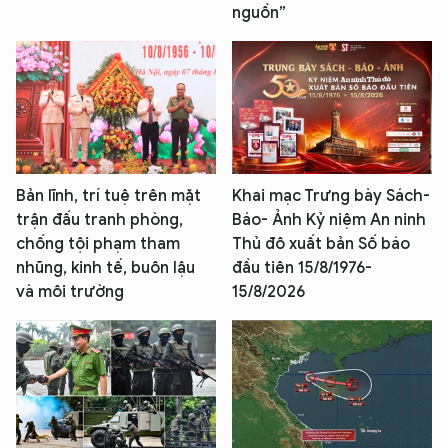
nguồn”
Bản lĩnh, trí tuệ trên mặt
Khai mạc Trưng bày Sách-
XIN CHÀO,
trận đấu tranh phòng,
Báo- Ảnh Kỷ niệm An ninh
TÔI LÀ CHATBOT CỦA
chống tội phạm tham
Thủ đô xuất bản Số báo
nhũng, kinh tế, buôn lậu
đầu tiên 15/8/1976-
và môi trường
15/8/2026
Hãy hỏi tôi bất kỳ điều gì bạn cần biết về
An Ninh Thủ Đô nhé. Tôi sẵn sàng hỗ trợ!