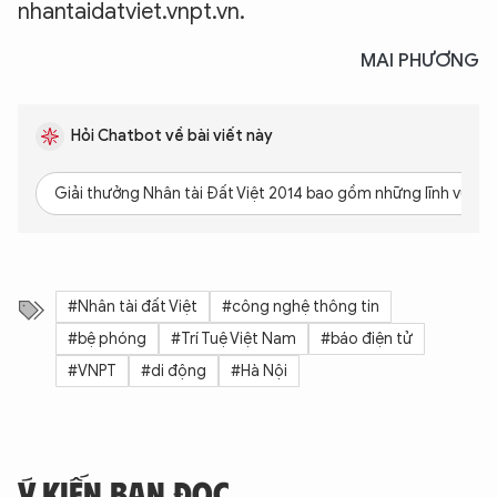
nhantaidatviet.vnpt.vn.
MAI PHƯƠNG
Hỏi Chatbot về bài viết này
Giải thưởng Nhân tài Đất Việt 2014 bao gồm những lĩnh vực n
#Nhân tài đất Việt
#công nghệ thông tin
#bệ phóng
#Trí Tuệ Việt Nam
#báo điện tử
#VNPT
#di động
#Hà Nội
Ý KIẾN BẠN ĐỌC