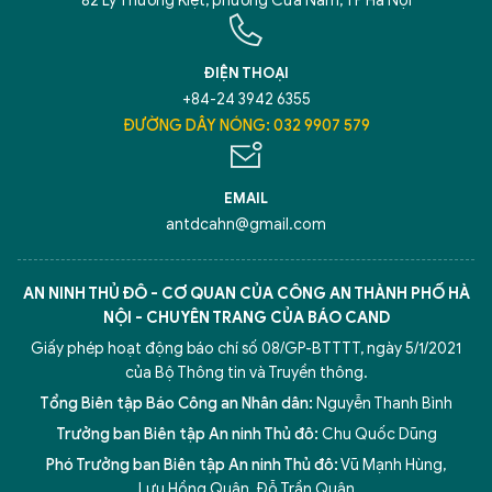
82 Lý Thường Kiệt, phường Cửa Nam, TP Hà Nội
ĐIỆN THOẠI
+84-24 3942 6355
ĐƯỜNG DÂY NÓNG: 032 9907 579
EMAIL
antdcahn@gmail.com
AN NINH THỦ ĐÔ - CƠ QUAN CỦA CÔNG AN THÀNH PHỐ HÀ
NỘI - CHUYÊN TRANG CỦA BÁO CAND
Giấy phép hoạt động báo chí số 08/GP-BTTTT, ngày 5/1/2021
của Bộ Thông tin và Truyền thông.
Tổng Biên tập Báo Công an Nhân dân:
Nguyễn Thanh Bình
Trưởng ban Biên tập An ninh Thủ đô:
Chu Quốc Dũng
Phó Trưởng ban Biên tập An ninh Thủ đô:
Vũ Mạnh Hùng
,
5 điểm nghẽn của Hà Nội
giải pháp xử lý điểm nghẽn của
Lưu Hồng Quân
,
Đỗ Trần Quân